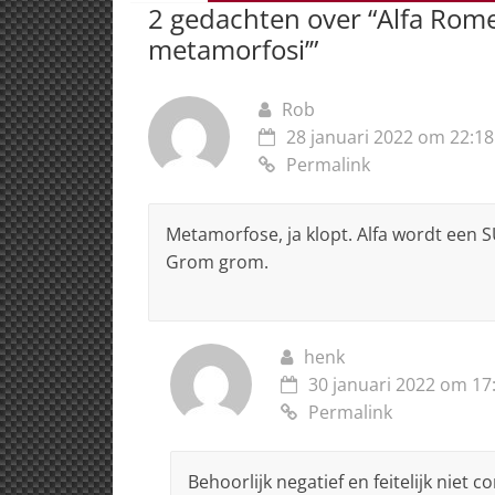
p
o
n
s
2 gedachten over “
Alfa Rom
p
o
metamorfosi’
”
k
Rob
28 januari 2022 om 22:18
Permalink
Metamorfose, ja klopt. Alfa wordt een SU
Grom grom.
henk
30 januari 2022 om 17
Permalink
Behoorlijk negatief en feitelijk niet c