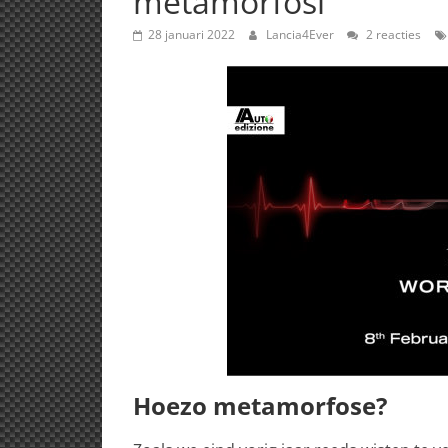
metamorfosi’
28 januari 2022
Lancia4Ever
2 reacties
Hoezo metamorfose?