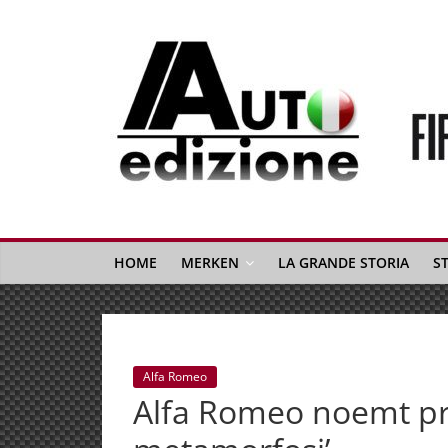
Spring
naar
inhoud
Auto
Edizione
La
Gazetta
HOME
MERKEN
LA GRANDE STORIA
S
dell'Automobile
Italiana
|
Italiaans
Alfa Romeo
autonieuws
Alfa Romeo noemt pr
&
lifestyle