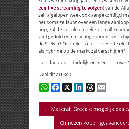
Zoals we eind vorig jaar reeds wisten te v
een live streaming te volgen
) van de Al
zelf afgelopen week ook aangekondigd met 
het soms zelfspot over een lange aanloop
pop, zal de Tonale eindelijk dan alle camo
veel geduld een prachtige vlinder verschi
de Stelvio? Of doelen ze op de eerste ele
als hybride op de markt zal verschijnen?
Hoe dan ook… Eindelijk weer een nieuwe 
Deel dit artikel:
W
F
X
Li
T
E
h
a
n
h
m
at
c
k
re
ai
←
Maserati Grecale mogelijk pas t
s
e
e
a
l
A
b
dI
d
Chinezen kopen geavanceer