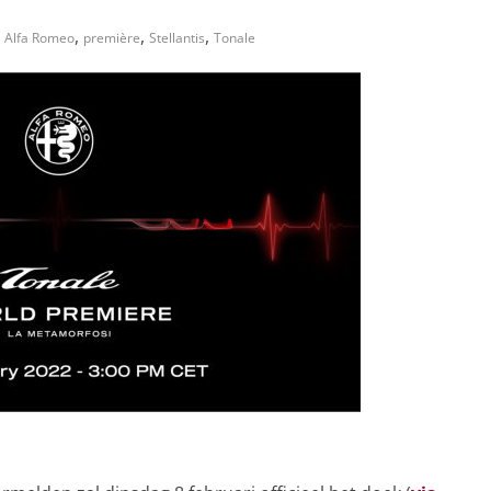
,
,
,
Alfa Romeo
première
Stellantis
Tonale