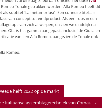
ermelden zal dinsdag 8 februari officieel het doek (
via
fa Romeo Tonale getrokken worden. Alfa Romeo heeft dit
als subtitel “La metamorfosi”. Een curieuze titel… Is
fase van concept tot eindproduct. Als een rups in een
uflagetape van zich af werpen, en zien we eindelijk na
jnen. Of… is het gamma aangepast, inclusief de Giulia en
ktrificatie van een Alfa Romeo, aangezien de Tonale ook
Alfa Romeo.
weede helft 2022 op de markt
de Italiaanse assemblagetechniek van Comau
→