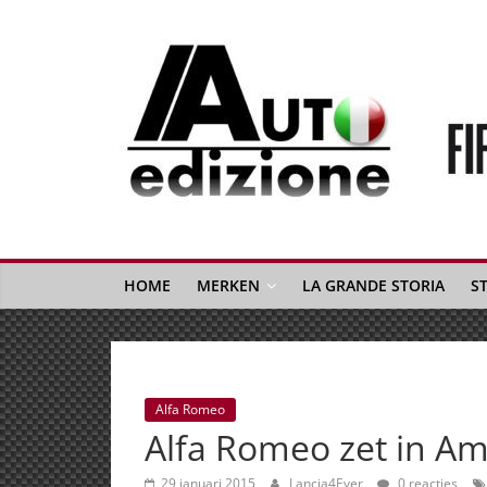
Spring
naar
inhoud
Auto
Edizione
La
Gazetta
HOME
MERKEN
LA GRANDE STORIA
S
dell'Automobile
Italiana
|
Italiaans
Alfa Romeo
autonieuws
Alfa Romeo zet in Am
&
lifestyle
29 januari 2015
Lancia4Ever
0 reacties