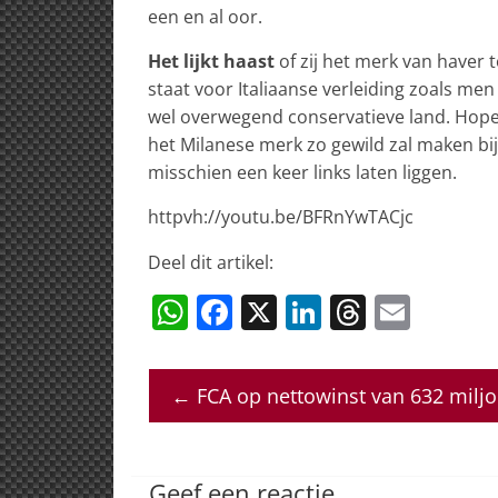
een en al oor.
Het lijkt haast
of zij het merk van haver 
staat voor Italiaanse verleiding zoals men
wel overwegend conservatieve land. Hopeli
het Milanese merk zo gewild zal maken bi
misschien een keer links laten liggen.
httpvh://youtu.be/BFRnYwTACjc
Deel dit artikel:
W
F
X
Li
T
E
h
a
n
h
m
at
c
k
re
ai
←
FCA op nettowinst van 632 miljo
s
e
e
a
l
A
b
dI
d
p
o
n
s
Geef een reactie