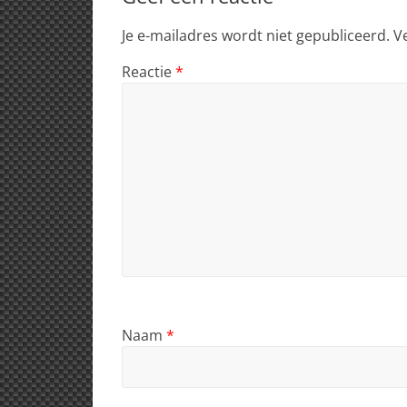
p
o
Je e-mailadres wordt niet gepubliceerd.
V
k
Reactie
*
Naam
*