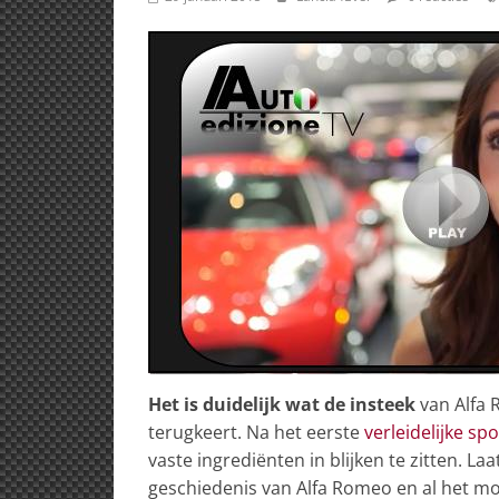
Het is duidelijk wat de insteek
van Alfa 
terugkeert. Na het eerste
verleidelijke spo
vaste ingrediënten in blijken te zitten. La
geschiedenis van Alfa Romeo en al het moo