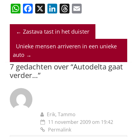
W
F
X
Li
T
E
h
a
n
h
m
at
c
k
re
ai
←
Zastava tast in het duister
s
e
e
a
l
A
b
dI
d
Unieke mensen arriveren in een unieke
p
o
n
s
auto
→
p
o
7 gedachten over “
Autodelta gaat
verder…
”
k
Erik, Tammo
11 november 2009 om 19:42
Permalink