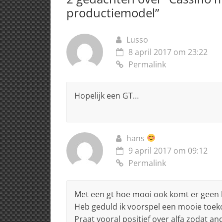
p
o
productiemodel
”
k
Lusso
8 april 2017 om 23:22
Permalink
Hopelijk een GT…
hans
9 april 2017 om 09:12
Permalink
Met een gt hoe mooi ook komt er geen 
Heb geduld ik voorspel een mooie toek
Praat vooral positief over alfa zodat a