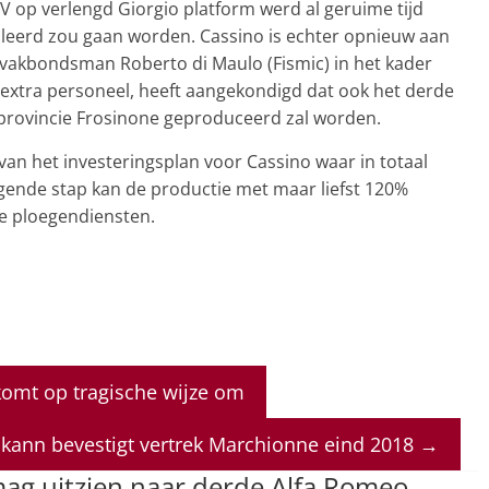
V op verlengd Giorgio platform werd al geruime tijd
leerd zou gaan worden. Cassino is echter opnieuw aan
u vakbondsman Roberto di Maulo (Fismic) in het kader
extra personeel, heeft aangekondigd dat ook het derde
 provincie Frosinone geproduceerd zal worden.
an het investeringsplan voor Cassino waar in totaal
gende stap kan de productie met maar liefst 120%
e ploegendiensten.
komt op tragische wijze om
lkann bevestigt vertrek Marchionne eind 2018
→
ag uitzien naar derde Alfa Romeo