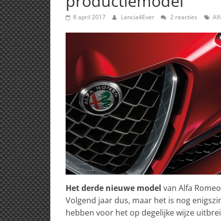
productiemodel
8 april 2017
Lancia4Ever
2 reacties
Al
Het derde nieuwe model
van Alfa Romeo 
Volgend jaar dus, maar het is nog enigszin
hebben voor het op degelijke wijze uitbr