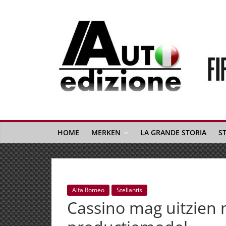
Spring
naar
inhoud
Auto
Edizione
La
Gazetta
HOME
MERKEN
LA GRANDE STORIA
S
dell'Automobile
Italiana
|
Italiaans
Alfa Romeo
Stellantis
autonieuws
Cassino mag uitzien
&
lifestyle