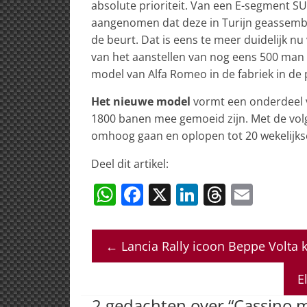
absolute prioriteit. Van een E-segment SU
aangenomen dat deze in Turijn geassemb
de beurt. Dat is eens te meer duidelijk n
van het aanstellen van nog eens 500 man 
model van Alfa Romeo in de fabriek in de
Het nieuwe model
vormt een onderdeel v
1800 banen mee gemoeid zijn. Met de vol
omhoog gaan en oplopen tot 20 wekelijks
Deel dit artikel:
W
F
X
Li
T
E
h
a
n
h
m
at
c
k
re
ai
←
Lancia Rally icoon Beppe Volta 
s
e
e
a
l
A
b
dI
d
E
p
o
n
s
2 gedachten over “
Cassino m