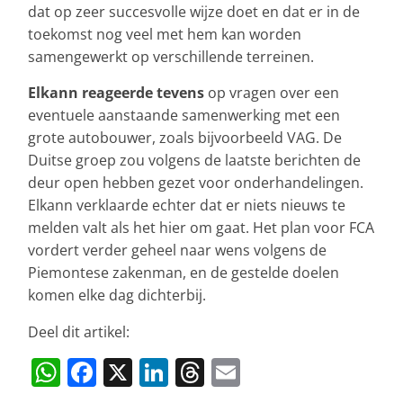
dat op zeer succesvolle wijze doet en dat er in de
toekomst nog veel met hem kan worden
samengewerkt op verschillende terreinen.
Elkann reageerde tevens
op vragen over een
eventuele aanstaande samenwerking met een
grote autobouwer, zoals bijvoorbeeld VAG. De
Duitse groep zou volgens de laatste berichten de
deur open hebben gezet voor onderhandelingen.
Elkann verklaarde echter dat er niets nieuws te
melden valt als het hier om gaat. Het plan voor FCA
vordert verder geheel naar wens volgens de
Piemontese zakenman, en de gestelde doelen
komen elke dag dichterbij.
Deel dit artikel:
W
F
X
Li
T
E
h
a
n
h
m