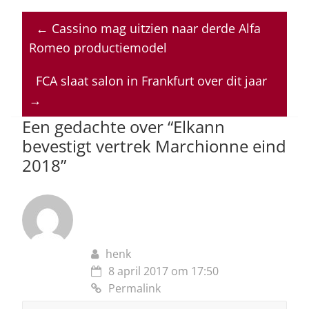
at
c
k
re
ai
←
Cassino mag uitzien naar derde Alfa
s
e
e
a
l
Romeo productiemodel
A
b
dI
d
p
o
n
s
FCA slaat salon in Frankfurt over dit jaar
→
p
o
Een gedachte over “
Elkann
k
bevestigt vertrek Marchionne eind
2018
”
henk
8 april 2017 om 17:50
Permalink