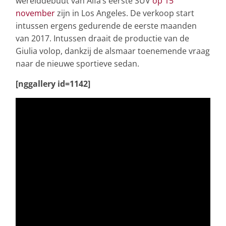
werelddebuut van Alfa’s eerste SUV
op 15
november
zijn in Los Angeles. De verkoop start
intussen ergens gedurende de eerste maanden
van 2017. Intussen draait de productie van de
Giulia volop, dankzij de alsmaar toenemende vraag
naar de nieuwe sportieve sedan.
[nggallery id=1142]