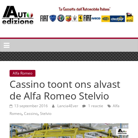
Spring
naar
inhoud
Auto
Edizione
La
Gazetta
dell'Automobile
Alfa Romeo
Italiana
Cassino toont ons alvast
|
Italiaans
de Alfa Romeo Stelvio
autonieuws
&
13 september 2016
Lancia4Ever
1 reactie
Alfa
,
,
lifestyle
Romeo
Cassino
Stelvio