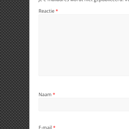
k
Reactie
*
Naam
*
E-mail
*