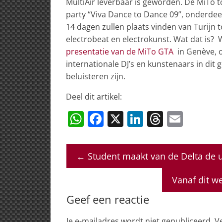
MultiAir leverbaar is geworden. De MiTo t
party “Viva Dance to Dance 09”, onderde
14 dagen zullen plaats vinden van Turijn t
electrobeat en electrokunst. Wat dat is? 
presentatie van de MiTo GTA
in Genève, o
internationale DJ’s en kunstenaars in dit 
beluisteren zijn.
Deel dit artikel:
W
F
X
Li
T
E
h
a
n
h
m
at
c
k
re
ai
←
Student maakt van de Delta de u
s
e
e
a
l
A
b
dI
d
Vanaf dit w
p
o
n
s
Geef een reactie
p
o
Je e-mailadres wordt niet gepubliceerd.
V