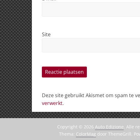
Site
Deze site gebruikt Akismet om spam te 
verwerkt
.
Copyright © 2026
Auto Edizione
. Alle 
Thema:
ColorMag
door ThemeGrill. P