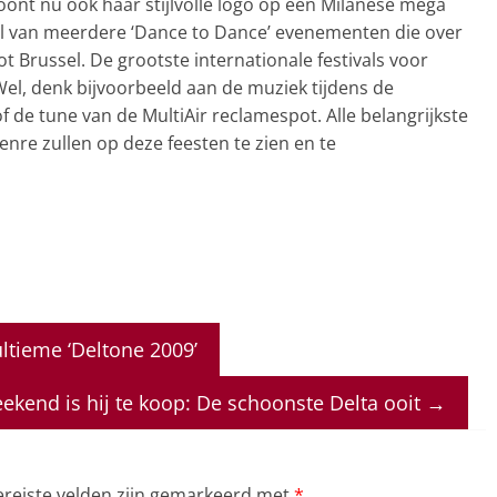
oont nu ook haar stijlvolle logo op een Milanese mega
el van meerdere ‘Dance to Dance’ evenementen die over
ot Brussel. De grootste internationale festivals voor
Wel, denk bijvoorbeeld aan de muziek tijdens de
f de tune van de MultiAir reclamespot. Alle belangrijkste
genre zullen op deze feesten te zien en te
ltieme ‘Deltone 2009’
eekend is hij te koop: De schoonste Delta ooit
→
ereiste velden zijn gemarkeerd met
*