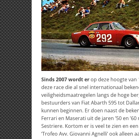
Sinds 2007 wordt er
op deze hoogte van 
deze race die al snel internationaal bek
veiligheidsmaatregelen langs de hoge berg
bestuurders van Fiat Abarth 595 tot Dalla
kunnen beginnen. Er doen naast de beken
Ferrari en Maserati uit de jaren ’50 en ’6
Sestriere. Kortom er is veel te zien en ee
‘Trofeo Avv. Giovanni Agnelli’ ook alleen 