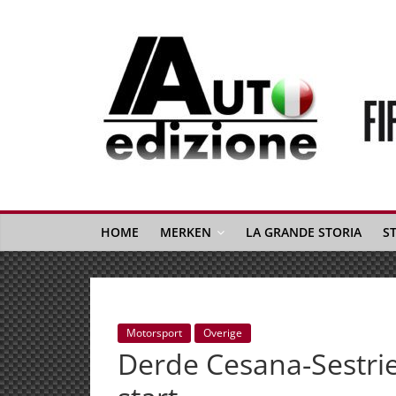
Spring
naar
inhoud
Auto
Edizione
La
Gazetta
HOME
MERKEN
LA GRANDE STORIA
S
dell'Automobile
Italiana
|
Italiaans
Motorsport
Overige
autonieuws
Derde Cesana-Sestrier
&
lifestyle