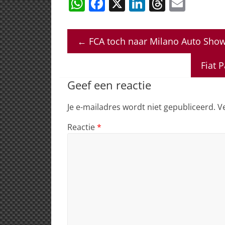
W
F
X
Li
T
E
h
a
n
h
m
at
c
k
re
ai
←
FCA toch naar Milano Auto Sho
s
e
e
a
l
A
b
dI
d
Fiat 
p
o
n
s
Geef een reactie
p
o
Je e-mailadres wordt niet gepubliceerd.
V
k
Reactie
*