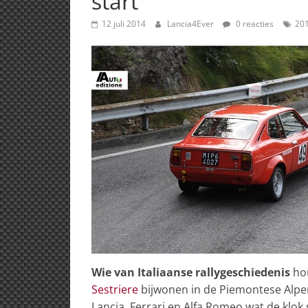
start
12 juli 2014
Lancia4Ever
0 reacties
20
Wie van Italiaanse rallygeschiedenis
hou
Sestriere
bijwonen in de Piemontese Alpen. 
Lancia, Ferrari en Alfa Romeo wat de klok s