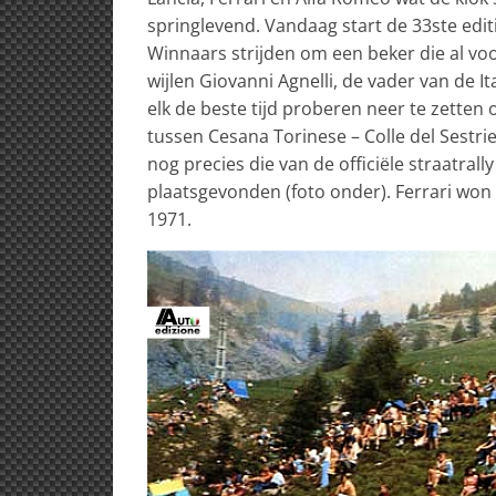
springlevend. Vandaag start de 33ste editi
Winnaars strijden om een beker die al vo
wijlen Giovanni Agnelli, de vader van de I
elk de beste tijd proberen neer te zetten 
tussen Cesana Torinese – Colle del Sestrier
nog precies die van de officiële straatrally
plaatsgevonden (foto onder). Ferrari won 
1971.