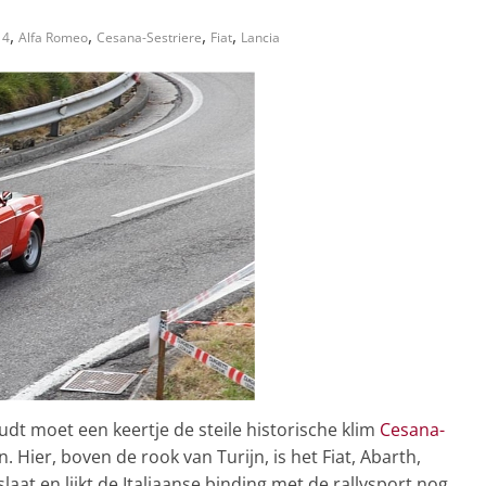
,
,
,
,
14
Alfa Romeo
Cesana-Sestriere
Fiat
Lancia
dt moet een keertje de steile historische klim
Cesana-
Hier, boven de rook van Turijn, is het Fiat, Abarth,
laat en lijkt de Italiaanse binding met de rallysport nog