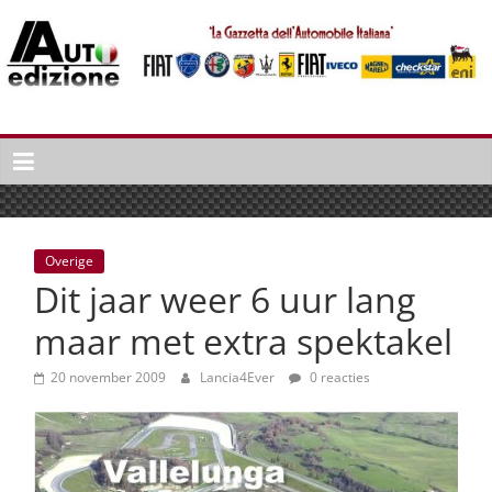
Spring
naar
inhoud
Auto
Edizione
La
Gazetta
dell'Automobile
Overige
Italiana
Dit jaar weer 6 uur lang
|
Italiaans
maar met extra spektakel
autonieuws
&
20 november 2009
Lancia4Ever
0 reacties
lifestyle