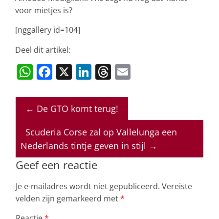
voor mietjes is?
[nggallery id=104]
Deel dit artikel:
W
F
X
Li
T
E
h
a
n
h
m
at
c
k
re
ai
←
De GTO komt terug!
s
e
e
a
l
A
b
dI
d
Scuderia Corse zal op Vallelunga een
p
o
n
s
Nederlands tintje geven in stijl
→
p
o
Geef een reactie
k
Je e-mailadres wordt niet gepubliceerd.
Vereiste
velden zijn gemarkeerd met
*
Reactie
*