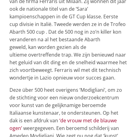
van de firma Ferraris uit Milaan. Zij wonnen dit jaar
ook de nationale titel van de ‘Sara’
kampioenschappen in de GT Cup klasse. Eerste
cup divisie in Italië. Tweede werden ze in de Trofeo
Abarth 500 cup . Dat de 500 nog in zo’n killer kon
veranderen na al het bestaande Abarth
geweld, kan worden gezien als de
ultieme overtreffende trap. We zijn benieuwd naar
het geluid van dit ding en de snelheid waarmee het
zich voortbeweegt. Ferraris wil met dit technisch
wondertje in Lazio opnieuw voor succes gaan.
Deze über 500 heet overigens ‘Modigliani’, om zo
de stichting voor een nieuw onderzoekcentrum
voor kunst van de gelijknamige beroemde
Italiaanse kunstenaar, te ondersteunen. Op het
dak is een afdruk van
‘de vrouw met de blauwe
ogen’
weergegeven. Een beroemd schilderij van
Amedeo Modigliani. Wie zegt nu nog dat ‘kunst’