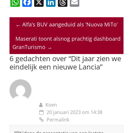
W
F
X
Li
T
E
h
a
n
h
m
at
c
k
re
ai
←
Alfa’s BUV aangeduid als ‘Nuova MiTo’
s
e
e
a
l
A
b
dI
d
Maserati toont alsnog prachtig dashboard
p
o
n
s
GranTurismo
→
p
o
6 gedachten over “
Dit jaar zien we
eindelijk een nieuwe Lancia
”
k
Koen
20 januari 2023 om 14:38
Permalink