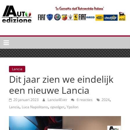
Spring
naar
inhoud
Auto
Edizione
La
Gazetta
dell'Automobile
Lancia
Italiana
Dit jaar zien we eindelijk
|
Italiaans
een nieuwe Lancia
autonieuws
,
&
20 januari 2023
Lancia4Ever
6 reacties
2024
,
,
,
lifestyle
Lancia
Luca Napolitano
opvolger
Ypsilon