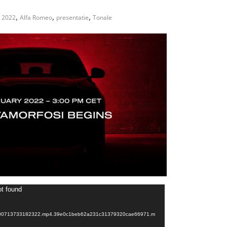
,
,
,
2022
Alfa Romeo
presentatie
Tonale
Videospeler
ot found
190400713733182322.mp4.39e0c1beb62a231c31379320cae66971.m