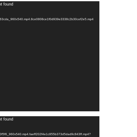
Videospeler
ot found
019263cda_960x540.mp4.8ce0808ce1f0d939e3338c2b30cef2e5.mp4
Videospeler
ot found
620f5f6_960x540.mp4.faeff202f4e1c855b373d5dad9c843ff.mp4?