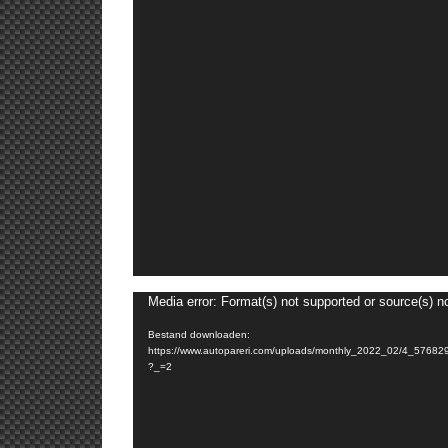
Media error: Format(s) not supported or source(s) n
Bestand downloaden:
https://www.autopareri.com/uploads/monthly_2022_02/4_57
?_=2