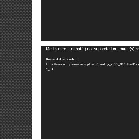
Media error: Format(s) not supported or source(s) n
Bestand downloaden:
https://www.autopareri.com/uploads/monthly_2022_02/61fa
?_=4