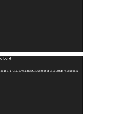
Videospeler
ot found
770593148371731173.mp4.4bd22e055253536913e384db7a16bbba.m