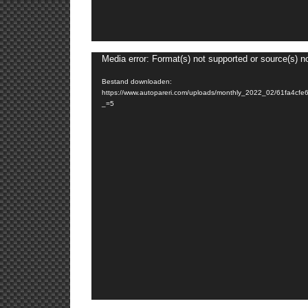
Media error: Format(s) not supported or source(s) n
Bestand downloaden:
https://www.autopareri.com/uploads/monthly_2022_02/61fa4
_=5