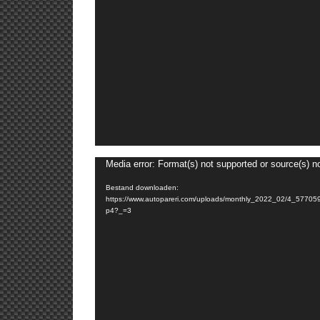
Media error: Format(s) not supported or source(s) n
Bestand downloaden:
https://www.autopareri.com/uploads/monthly_2022_02/4_5
p4?_=3