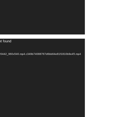
Videospeler
ot found
4f1a20442_960x540.mp4.c349b74088767d6bb64e81f1810b9e45.mp4