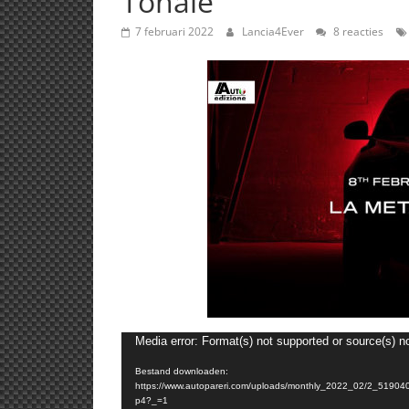
Tonale
7 februari 2022
Lancia4Ever
8 reacties
Media error: Format(s) not supported or source(s) n
Bestand downloaden:
https://www.autopareri.com/uploads/monthly_2022_02/2_5
p4?_=1