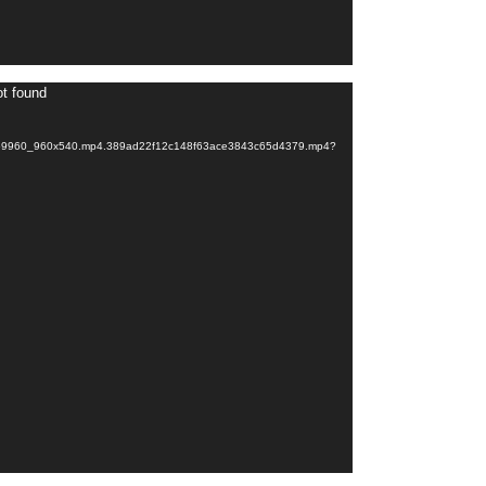
Videospeler
ot found
cfe69960_960x540.mp4.389ad22f12c148f63ace3843c65d4379.mp4?