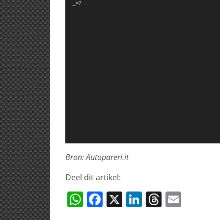
_=7
Bron: Autopareri.it
Deel dit artikel:
W
F
X
Li
T
E
h
a
n
h
m