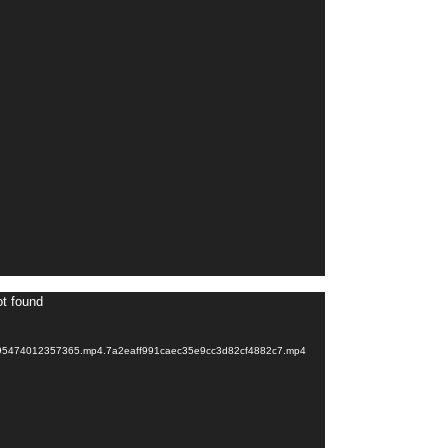
Videospeler
ot found
68295474012357365.mp4.7a2eaff991caec35e9cc3d82cf4882c7.mp4