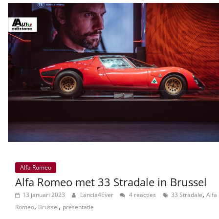
Alfa Romeo
Alfa Romeo met 33 Stradale in Brussel
,
13 januari 2023
Lancia4Ever
4 reacties
33 Stradale
Alfa
,
,
Romeo
Brussel
presentatie