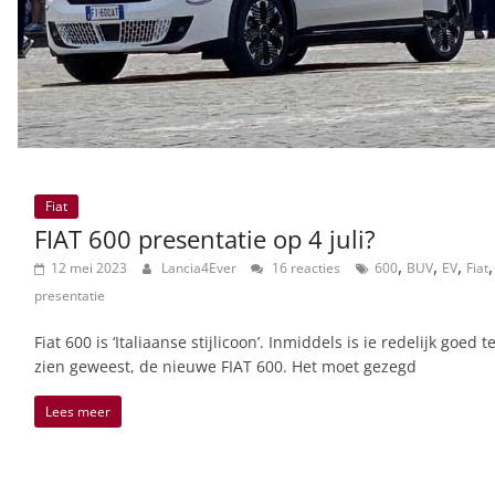
Fiat
FIAT 600 presentatie op 4 juli?
,
,
,
,
12 mei 2023
Lancia4Ever
16 reacties
600
BUV
EV
Fiat
presentatie
Fiat 600 is ‘Italiaanse stijlicoon’. Inmiddels is ie redelijk goed t
zien geweest, de nieuwe FIAT 600. Het moet gezegd
Lees meer