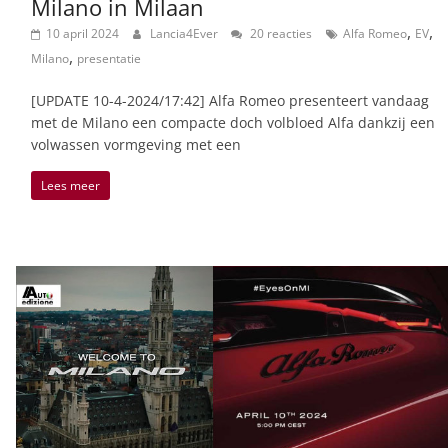
Milano in Milaan
,
,
10 april 2024
Lancia4Ever
20 reacties
Alfa Romeo
EV
,
Milano
presentatie
[UPDATE 10-4-2024/17:42] Alfa Romeo presenteert vandaag
met de Milano een compacte doch volbloed Alfa dankzij een
volwassen vormgeving met een
Lees meer