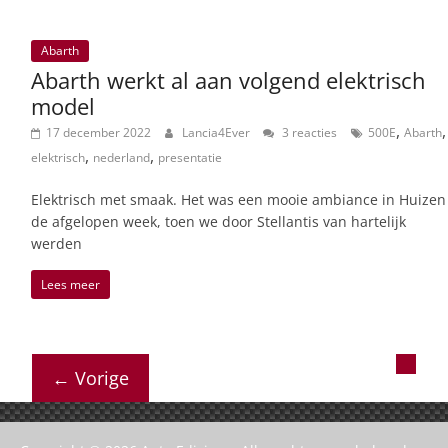
Abarth
Abarth werkt al aan volgend elektrisch
model
,
,
17 december 2022
Lancia4Ever
3 reacties
500E
Abarth
,
,
elektrisch
nederland
presentatie
Elektrisch met smaak. Het was een mooie ambiance in Huizen
de afgelopen week, toen we door Stellantis van hartelijk
werden
Lees meer
← Vorige