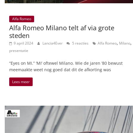
Alfa Romeo
Alfa Romeo Milano telt af via grote
steden
,
,
9 april 2024
Lancia4Ever
5 reacties
Alfa Romeo
Milano
presentatie
“Eyes on MI.” ‘MI’ oftewel Milano. Wie de jaren ’80 bewust
meemaakte weet nog goed dat dit de afkorting was
Lees meer