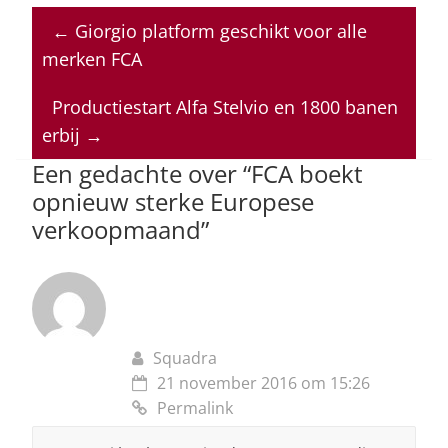
at
c
k
re
ai
←
Giorgio platform geschikt voor alle
s
e
e
a
l
merken FCA
A
b
dI
d
p
o
n
s
Productiestart Alfa Stelvio en 1800 banen
erbij
→
p
o
Een gedachte over “
FCA boekt
k
opnieuw sterke Europese
verkoopmaand
”
Squadra
21 november 2016 om 15:26
Permalink