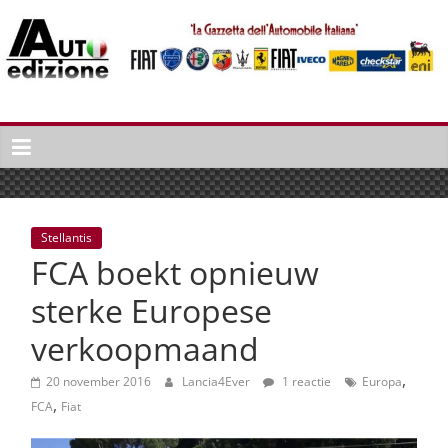
Spring
naar
inhoud
Auto
Edizione
La
Gazetta
dell'Automobile
Stellantis
Italiana
FCA boekt opnieuw
|
Italiaans
sterke Europese
autonieuws
verkoopmaand
&
lifestyle
,
20 november 2016
Lancia4Ever
1 reactie
Europa
,
FCA
Fiat