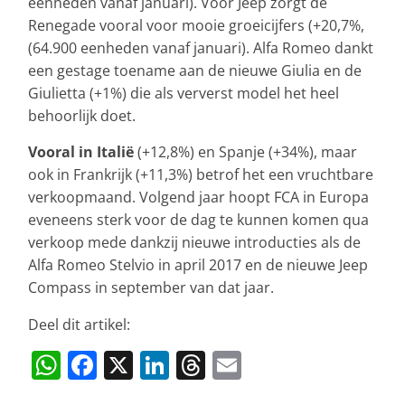
eenheden vanaf januari). Voor Jeep zorgt de
Renegade vooral voor mooie groeicijfers (+20,7%,
(64.900 eenheden vanaf januari). Alfa Romeo dankt
een gestage toename aan de nieuwe Giulia en de
Giulietta (+1%) die als ververst model het heel
behoorlijk doet.
Vooral in Italië
(+12,8%) en Spanje (+34%), maar
ook in Frankrijk (+11,3%) betrof het een vruchtbare
verkoopmaand. Volgend jaar hoopt FCA in Europa
eveneens sterk voor de dag te kunnen komen qua
verkoop mede dankzij nieuwe introducties als de
Alfa Romeo Stelvio in april 2017 en de nieuwe Jeep
Compass in september van dat jaar.
Deel dit artikel:
W
F
X
Li
T
E
h
a
n
h
m