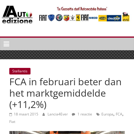
Spring
naar
inhoud
Auto
Edizione
La
Gazetta
dell'Automobile
Stellantis
Italiana
FCA in februari beter dan
|
Italiaans
het marktgemiddelde
autonieuws
(+11,2%)
&
lifestyle
,
,
18 maart 2015
Lancia4Ever
1 reactie
Europa
FCA
Fiat