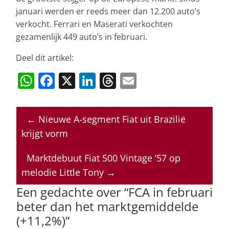
januari werden er reeds meer dan 12.200 auto’s
verkocht. Ferrari en Maserati verkochten
gezamenlijk 449 auto’s in februari.
Deel dit artikel:
W
F
X
Li
T
E
h
a
n
h
m
at
c
k
re
ai
←
Nieuwe A-segment Fiat uit Brazilië
s
e
e
a
l
krijgt vorm
A
b
dI
d
p
o
n
s
Marktdebuut Fiat 500 Vintage ’57 op
melodie Little Tony
→
p
o
Een gedachte over “
FCA in februari
k
beter dan het marktgemiddelde
(+11,2%)
”