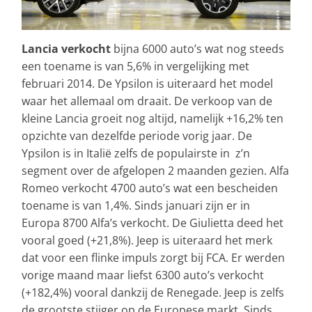
Lancia verkocht
bijna 6000 auto’s wat nog steeds
een toename is van 5,6% in vergelijking met
februari 2014. De Ypsilon is uiteraard het model
waar het allemaal om draait. De verkoop van de
kleine Lancia groeit nog altijd, namelijk +16,2% ten
opzichte van dezelfde periode vorig jaar. De
Ypsilon is in Italië zelfs de populairste in z’n
segment over de afgelopen 2 maanden gezien. Alfa
Romeo verkocht 4700 auto’s wat een bescheiden
toename is van 1,4%. Sinds januari zijn er in
Europa 8700 Alfa’s verkocht. De Giulietta deed het
vooral goed (+21,8%). Jeep is uiteraard het merk
dat voor een flinke impuls zorgt bij FCA. Er werden
vorige maand maar liefst 6300 auto’s verkocht
(+182,4%) vooral dankzij de Renegade. Jeep is zelfs
de grootste stijger op de Europese markt. Sinds