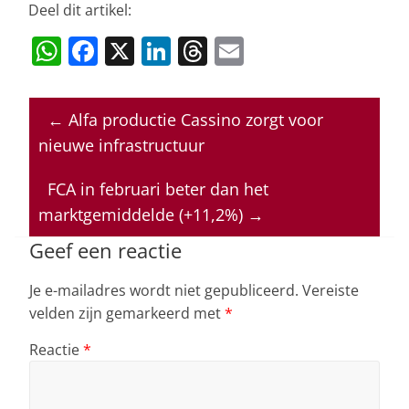
Deel dit artikel:
W
F
X
Li
T
E
h
a
n
h
m
at
c
k
re
ai
←
Alfa productie Cassino zorgt voor
s
e
e
a
l
nieuwe infrastructuur
A
b
dI
d
p
o
n
s
FCA in februari beter dan het
marktgemiddelde (+11,2%)
→
p
o
k
Geef een reactie
Je e-mailadres wordt niet gepubliceerd.
Vereiste
velden zijn gemarkeerd met
*
Reactie
*