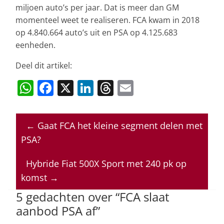
miljoen auto’s per jaar. Dat is meer dan GM
momenteel weet te realiseren. FCA kwam in 2018
op 4.840.664 auto’s uit en PSA op 4.125.683
eenheden.
Deel dit artikel:
W
F
X
Li
T
E
h
a
n
h
m
at
c
k
re
ai
←
Gaat FCA het kleine segment delen met
s
e
e
a
l
PSA?
A
b
dI
d
p
o
n
s
Hybride Fiat 500X Sport met 240 pk op
komst
→
p
o
5 gedachten over “
FCA slaat
k
aanbod PSA af
”