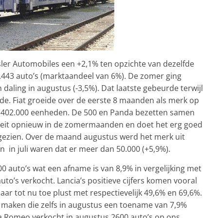
ler Automobiles een +2,1% ten opzichte van dezelfde
.443 auto’s (marktaandeel van 6%). De zomer ging
n daling in augustus (-3,5%). Dat laatste gebeurde terwijl
e. Fiat groeide over de eerste 8 maanden als merk op
a 402.000 eenheden. De 500 en Panda bezetten samen
oeit opnieuw in de zomermaanden en doet het erg goed
 gezien. Over de maand augustus werd het merk uit
n in juli waren dat er meer dan 50.000 (+5,9%).
0 auto’s wat een afname is van 8,9% in vergelijking met
auto’s verkocht. Lancia’s positieve cijfers komen vooral
jaar tot nu toe plust met respectievelijk 49,6% en 69,6%.
te maken die zelfs in augustus een toename van 7,9%
lfa Romeo verkocht in augustus 2600 auto’s op ons