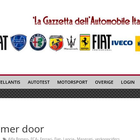
TELLANTIS
AUTOTEST
MOTORSPORT
OVERIGE
LOGIN
zomer door
,
,
,
,
,
,
Alfa Romeo
FCA
Ferrari
Fiat
Lancia
Maserati
verkoopcijfers