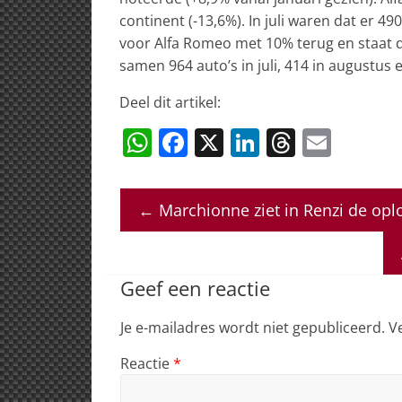
continent (-13,6%). In juli waren dat er 
voor Alfa Romeo met 10% terug en staat de
samen 964 auto’s in juli, 414 in augustus
Deel dit artikel:
W
F
X
Li
T
E
h
a
n
h
m
at
c
k
re
ai
←
Marchionne ziet in Renzi de oplo
s
e
e
a
l
A
b
dI
d
p
o
n
s
Geef een reactie
p
o
Je e-mailadres wordt niet gepubliceerd.
V
k
Reactie
*