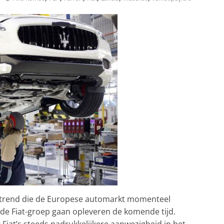
re trend die de Europese automarkt momenteel
de Fiat-groep gaan opleveren de komende tijd.
Fiat’s steeds nadrukkelijkere aanwezigheid in het