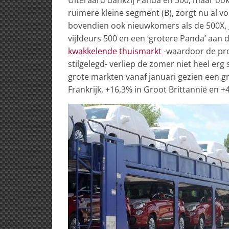
ruimere kleine segment (B), zorgt nu al voo
bovendien ook nieuwkomers als de 500X, 
vijfdeurs 500 en een ‘grotere Panda’ aan
kwakkelende thuismarkt
-waardoor de pro
stilgelegd- verliep de zomer niet heel er
grote markten vanaf januari gezien een gro
Frankrijk, +16,3% in Groot Brittannië en +