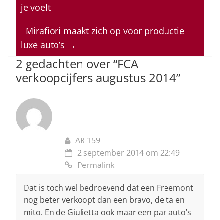
s
e
e
a
l
je voelt
A
b
dI
d
p
o
n
s
Mirafiori maakt zich op voor productie
luxe auto’s
→
p
o
2 gedachten over “
FCA
k
verkoopcijfers augustus 2014
”
AR 159
2 september 2014 om 22:49
Permalink
Dat is toch wel bedroevend dat een Freemont
nog beter verkoopt dan een bravo, delta en
mito. En de Giulietta ook maar een par auto’s