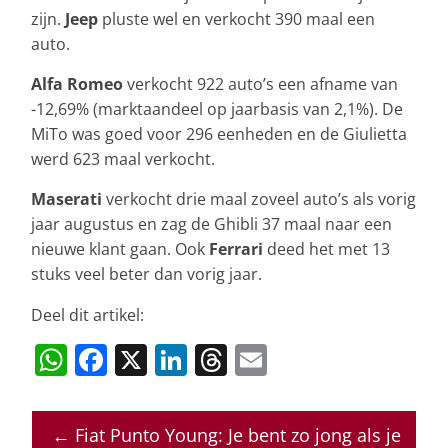
zijn.
Jeep
pluste wel en verkocht 390 maal een
auto.
Alfa Romeo
verkocht 922 auto’s een afname van
-12,69% (marktaandeel op jaarbasis van 2,1%). De
MiTo was goed voor 296 eenheden en de Giulietta
werd 623 maal verkocht.
Maserati
verkocht drie maal zoveel auto’s als vorig
jaar augustus en zag de Ghibli 37 maal naar een
nieuwe klant gaan. Ook
Ferrari
deed het met 13
stuks veel beter dan vorig jaar.
Deel dit artikel:
W
F
X
Li
T
E
h
a
n
h
m
at
c
k
re
ai
←
Fiat Punto Young: Je bent zo jong als je