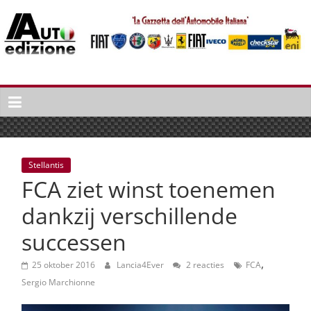
Spring
naar
inhoud
Auto
Edizione
La
Gazetta
dell'Automobile
Stellantis
Italiana
FCA ziet winst toenemen
|
Italiaans
dankzij verschillende
autonieuws
successen
&
lifestyle
,
25 oktober 2016
Lancia4Ever
2 reacties
FCA
Sergio Marchionne