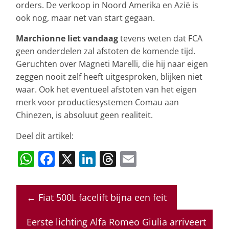
orders. De verkoop in Noord Amerika en Azië is
ook nog, maar net van start gegaan.
Marchionne liet vandaag
tevens weten dat FCA
geen onderdelen zal afstoten de komende tijd.
Geruchten over Magneti Marelli, die hij naar eigen
zeggen nooit zelf heeft uitgesproken, blijken niet
waar. Ook het eventueel afstoten van het eigen
merk voor productiesystemen Comau aan
Chinezen, is absoluut geen realiteit.
Deel dit artikel:
W
F
X
Li
T
E
h
a
n
h
m
at
c
k
re
ai
←
Fiat 500L facelift bijna een feit
s
e
e
a
l
A
b
dI
d
Eerste lichting Alfa Romeo Giulia arriveert