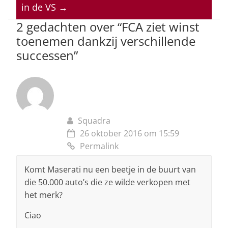
p
o
n
s
in de VS
→
p
o
2 gedachten over “
FCA ziet winst
toenemen dankzij verschillende
k
successen
”
Squadra
26 oktober 2016 om 15:59
Permalink
Komt Maserati nu een beetje in de buurt van
die 50.000 auto’s die ze wilde verkopen met
het merk?
Ciao