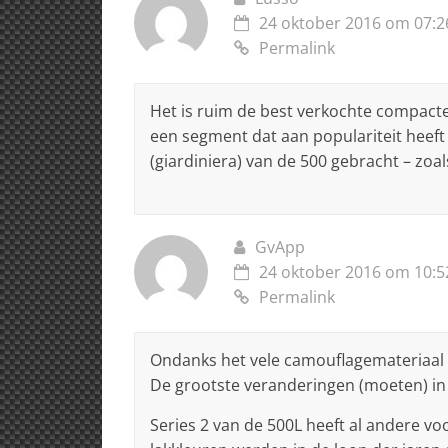
24 oktober 2016 om 07:2
Permalink
Het is ruim de best verkochte compact
een segment dat aan populariteit heeft 
(giardiniera) van de 500 gebracht – zoa
GvApp
24 oktober 2016 om 10:5
Permalink
Ondanks het vele camouflagemateriaal d
De grootste veranderingen (moeten) in
Series 2 van de 500L heeft al andere vo