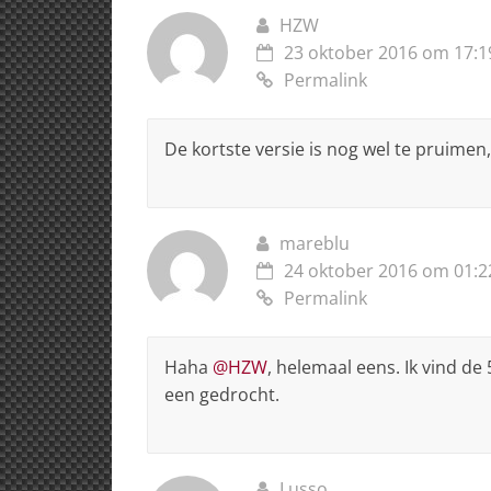
HZW
23 oktober 2016 om 17:1
Permalink
De kortste versie is nog wel te pruimen,
mareblu
24 oktober 2016 om 01:2
Permalink
Haha
@HZW
, helemaal eens. Ik vind de
een gedrocht.
Lusso