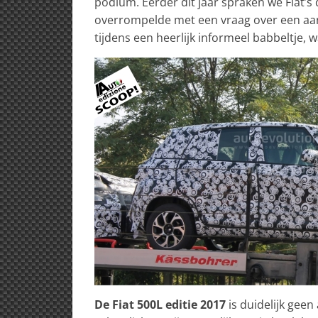
podium. Eerder dit jaar spraken we Fiat’s 
overrompelde met een vraag over een aang
tijdens een heerlijk informeel babbeltje,
De Fiat 500L editie 2017
is duidelijk gee