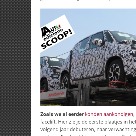
Zoals we al eerder
konden aankondigen
,
facelift. Hier zie je de eerste plaatjes in
volgend jaar debuteren, naar verwachting 