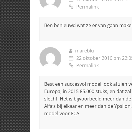
Permalink
Ben benieuwd wat ze er van gaan make
mareblu
22 oktober 2016 om 22:0
Permalink
Best een succesvol model, ook al zien w
Europa, in 2015 85.000 stuks, en dat zal
slecht. Het is bijvoorbeeld meer dan de 
Alfa’s bij elkaar en meer dan de Ypsilo
model voor FCA.