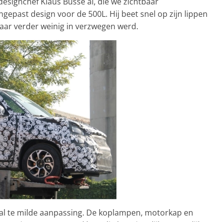
designchef Klaus Busse al, die we zichtbaar
epast design voor de 500L. Hij beet snel op zijn lippen
 waar verder weinig in verzwegen werd.
n al te milde aanpassing. De koplampen, motorkap en