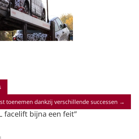
s
nst toenemen dankzij verschillende successen
→
 facelift bijna een feit
”
1