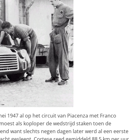
ei 1947 al op het circuit van Piacenza met Franco
j moest als koploper de wedstrijd staken toen de
end want slechts negen dagen later werd al een eerste
wacht gesleept. Cortese reed gemiddeld 88,5 km per uur