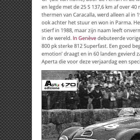
en legde met de 25 S 137,6 km af over 40
thermen van Caracalla, werd alleen al in
ook achter het stuur en won in Parma. Het
stierf in 1988, maar zijn naam leeft on
in de wereld.
In Genève
debuteerde vorige
800 pk sterke 812 Superfast. Een goed begi
emotion’ draagt en in 60 landen gevierd za
Aperta die voor deze verjaardag een spec