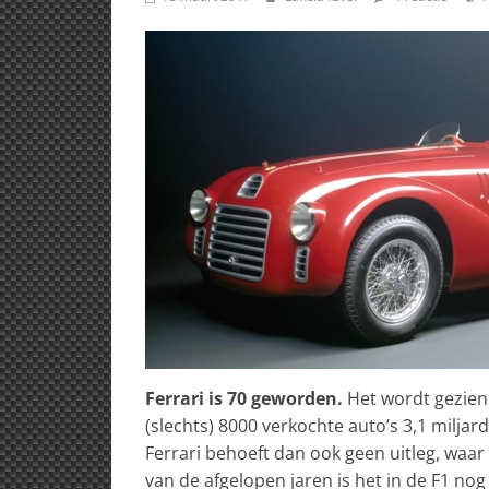
Ferrari is 70 geworden.
Het wordt gezien 
(slechts) 8000 verkochte auto’s 3,1 milj
Ferrari behoeft dan ook geen uitleg, waar
van de afgelopen jaren is het in de F1 nog