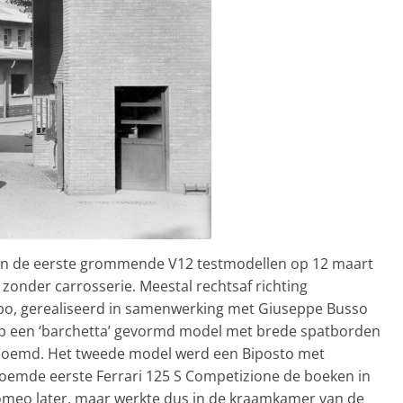
en de eerste grommende V12 testmodellen op 12 maart
zonder carrosserie. Meestal rechtsaf richting
bo, gerealiseerd in samenwerking met Giuseppe Busso
 op een ‘barchetta’ gevormd model met brede spatborden
genoemd. Het tweede model werd een Biposto met
beroemde eerste Ferrari 125 S Competizione de boeken in
omeo later, maar werkte dus in de kraamkamer van de