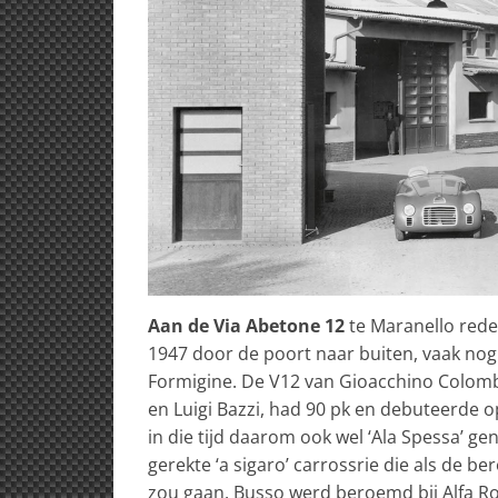
Aan de Via Abetone 12
te Maranello red
1947 door de poort naar buiten, vaak nog 
Formigine. De V12 van Gioacchino Colom
en Luigi Bazzi, had 90 pk en debuteerde
in die tijd daarom ook wel ‘Ala Spessa’ 
gerekte ‘a sigaro’ carrossrie die als de 
zou gaan. Busso werd beroemd bij Alfa R