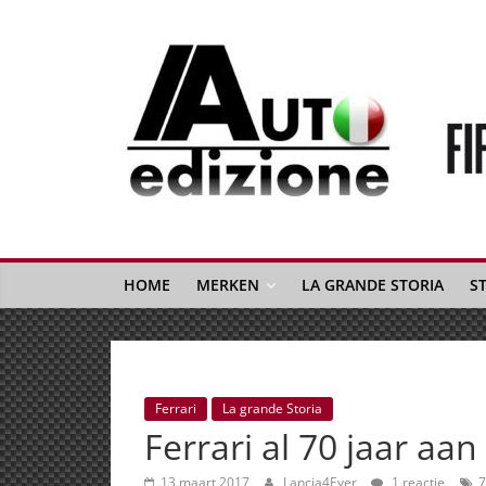
Spring
naar
inhoud
Auto
Edizione
La
Gazetta
HOME
MERKEN
LA GRANDE STORIA
S
dell'Automobile
Italiana
|
Italiaans
Ferrari
La grande Storia
autonieuws
Ferrari al 70 jaar aan
&
lifestyle
13 maart 2017
Lancia4Ever
1 reactie
7