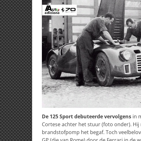
De 125 Sport debuteerde vervolgens
in m
Cortese achter het stuur (foto onder). Hi
brandstofpomp het begaf. Toch veelbelov
GP (die van Rome) door de Ferrari in de 