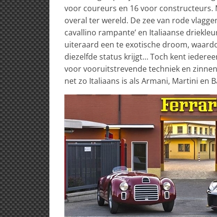
voor coureurs en 16 voor constructeurs.
overal ter wereld. De zee van rode vlagg
cavallino rampante’ en Italiaanse driekleur
uiteraard een te exotische droom, waardo
diezelfde status krijgt… Toch kent iedere
voor vooruitstrevende techniek en zinnen
net zo Italiaans is als Armani, Martini en Ba