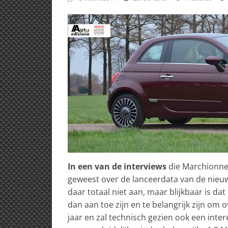
In een van de interviews
die Marchionne 
geweest over de lanceerdata van de nie
daar totaal niet aan, maar blijkbaar is 
dan aan toe zijn en te belangrijk zijn om 
jaar en zal technisch gezien ook een int