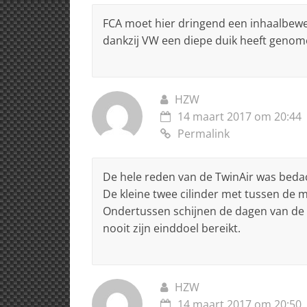
FCA moet hier dringend een inhaalbeweg
dankzij VW een diepe duik heeft genom
HZW
14 maart 2017 om 20:44
Permalink
De hele reden van de TwinAir was beda
De kleine twee cilinder met tussen de 
Ondertussen schijnen de dagen van de T
nooit zijn einddoel bereikt.
HZW
14 maart 2017 om 20:50