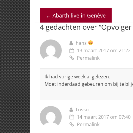
h
a
n
h
m
at
c
k
re
ai
←
Abarth live in Genève
s
e
e
a
l
4 gedachten over “
Opvolger 
A
b
dI
d
p
o
n
s
hans
p
o
13 maart 2017 om 21:22
k
Permalink
Ik had vorige week al gelezen.
Moet inderdaad gebeuren om bij te blij
Lusso
14 maart 2017 om 07:40
Permalink