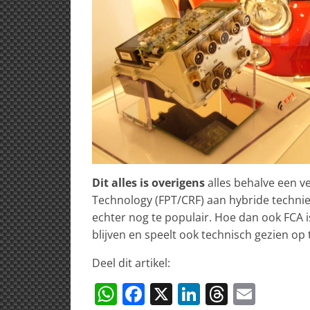
Dit alles is overigens
alles behalve een v
Technology (FPT/CRF) aan hybride techniek
echter nog te populair. Hoe dan ook FCA 
blijven en speelt ook technisch gezien op 
Deel dit artikel:
W
F
X
Li
T
E