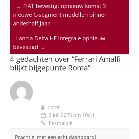
at
c
k
re
ai
←
FIAT bevestigt opnieuw komst 3
s
e
e
a
l
nieuwe C-segment modellen binnen
A
b
dI
d
anderhalf jaar
p
o
n
s
Lancia Delta HF Integrale opnieuw
p
o
bevestigd
→
k
4 gedachten over “
Ferrari Amalfi
blijkt bijgepunte Roma
”
peter
3 juli 2025 om 10:41
Permalink
Prachtig, met een echt dashboard!