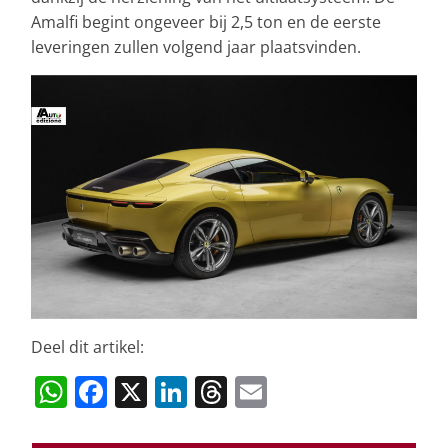
Amalfi begint ongeveer bij 2,5 ton en de eerste
leveringen zullen volgend jaar plaatsvinden.
Deel dit artikel:
W
F
X
Li
T
E
h
a
n
h
m