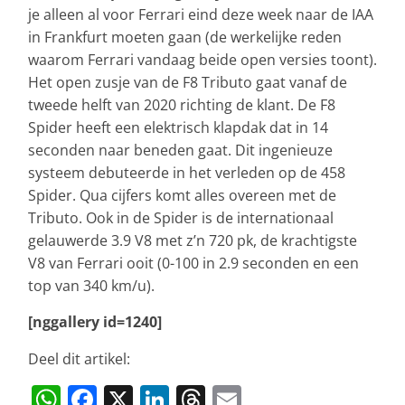
je alleen al voor Ferrari eind deze week naar de IAA
in Frankfurt moeten gaan (de werkelijke reden
waarom Ferrari vandaag beide open versies toont).
Het open zusje van de F8 Tributo gaat vanaf de
tweede helft van 2020 richting de klant. De F8
Spider heeft een elektrisch klapdak dat in 14
seconden naar beneden gaat. Dit ingenieuze
systeem debuteerde in het verleden op de 458
Spider. Qua cijfers komt alles overeen met de
Tributo. Ook in de Spider is de internationaal
gelauwerde 3.9 V8 met z’n 720 pk, de krachtigste
V8 van Ferrari ooit (0-100 in 2.9 seconden en een
top van 340 km/u).
[nggallery id=1240]
Deel dit artikel:
W
F
X
Li
T
E