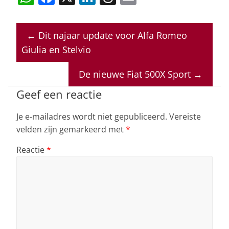
h
a
n
h
m
at
c
k
re
ai
←
Dit najaar update voor Alfa Romeo
s
e
e
a
l
Giulia en Stelvio
A
b
dI
d
p
o
n
s
De nieuwe Fiat 500X Sport
→
p
o
Geef een reactie
k
Je e-mailadres wordt niet gepubliceerd.
Vereiste
velden zijn gemarkeerd met
*
Reactie
*