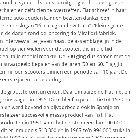
 stond al symbool voor vooruitgang en had een goede
alen en zelfs zien te overtreffen. Fiat schreef in haar
erne auto zouden kunnen bezitten dankzij een
elende slogan “Piccola grande vettura” (‘Kleine grote
 in de dagen rond de lancering de Mirafiori-fabriek.
 interview af te geven naast de assemblagelijn in de
ief op vier wielen voor de scooter, die in die tijd
en Italië mobiel maakte. De 500 ging dus samen met de
 straatbeeld bepalen van de jaren ’50 en ’60. Piaggio
een miljoen scooters binnen een periode van 10 jaar. De
 eerste jaren na de oorlog.
 de grootste concurrenten. Daarom aarzelde Fiat niet en
gezinswagen in 1955. Deze bleef in productie tot 1970 en
ijn en werd bovendien bijvoorbeeld ook in Spanje en
ste zeer succesvolle massaproduct van Fiat. Fiat
producten in 1950, voor het eerste meer dan 100.000
 dit er inmiddels 513.300 en in 1965 zo’n 994.000 stuks in
ddeld 1000 auto’s per dag gebouwd en in 1960 waren dat