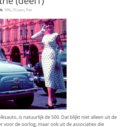
rie (deel1)
,
,
500
55 jaar
Fiat
ksauto, is natuurlijk de 500. Dat blijkt niet alleen uit de
 ver voor de oorlog, maar ook uit de associaties die