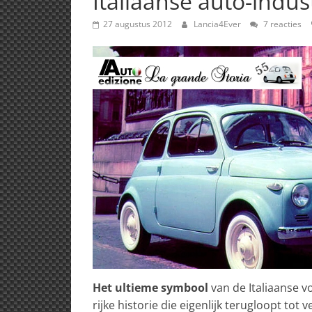
Italiaanse auto-indust
27 augustus 2012
Lancia4Ever
7 reacties
Het ultieme symbool
van de Italiaanse vol
rijke historie die eigenlijk terugloopt tot