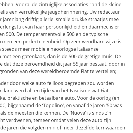
bben. Vooral de zintuiglijke associaties rond de kleine
zelfs een verrukkelijke jeugdherinnering. Uw redacteur
 jarenlang driftig allerlei smalle drukke straatjes mee
verlengstuk van haar persoonlijkheid en daarmee is er
 een 500. De temperamentvolle 500 en de typische
vormen een perfecte eenheid. Op zeer wendbare wijze is
en steeds meer mobiele naoorlogse Italiaanse
en met een gatenkaas, dan is de 500 de gretige muis. De
 dat deze beroemdheid dit jaar 55 jaar bestaat, door in
rgronden van deze wereldberoemde Fiat te vertellen;
nder door welke auto feilloos begrepen zou worden
land werd al ten tijde van het Fascisme wat Fiat
ke, praktische en betaalbare auto. Voor de oorlog (en
0C, bijgenaamd de ‘Topolino’, en vanaf de jaren ’50 was
ls de meesten die kennen. De ‘Nuova’ is sinds z’n
echt verdwenen, temeer omdat velen deze auto zijn
n de jaren die volgden min of meer dezelfde kernwaarden