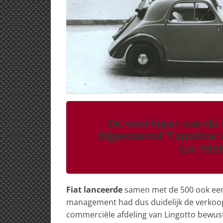
De voorloper van de 
bijgenaamd ‘Topolino’ 
tot 1955
Fiat lanceerde
samen met de 500 ook een
management had dus duidelijk de verkoop 
commerciële afdeling van Lingotto bewust