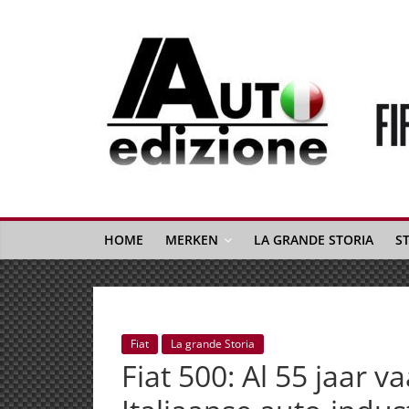
Spring
naar
inhoud
Auto
Edizione
La
Gazetta
HOME
MERKEN
LA GRANDE STORIA
S
dell'Automobile
Italiana
|
Italiaans
Fiat
La grande Storia
autonieuws
Fiat 500: Al 55 jaar 
&
lifestyle