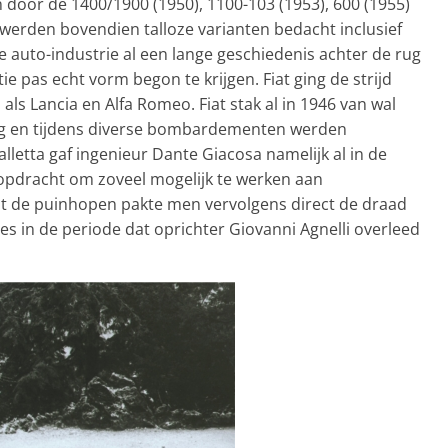
 door de 1400/1900 (1950), 1100-103 (1953), 600 (1955)
werden bovendien talloze varianten bedacht inclusief
se auto-industrie al een lange geschiedenis achter de rug
ie pas echt vorm begon te krijgen. Fiat ging de strijd
ls Lancia en Alfa Romeo. Fiat stak al in 1946 van wal
og en tijdens diverse bombardementen werden
lletta gaf ingenieur Dante Giacosa namelijk al in de
e opdracht om zoveel mogelijk te werken aan
it de puinhopen pakte men vervolgens direct de draad
s in de periode dat oprichter Giovanni Agnelli overleed