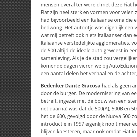
mensen overal ter wereld met deze Fiat he
Fiat zijn heel sterk en vormen voor velen 
had bijvoorbeeld een Italiaanse oma die er
bedwong. Het autootje was eigenlijk een 
wat mij betreft ook niets Italiaanser dan
Italiaanse verstedelijkte agglomeraties, 
de 500 altijd de ideale auto geweest in e
samenleving. Als je de stad zou vergelijk
komende dagen vieren we bij AutoEdizione
een aantal delen het verhaal en de achte
Bedenker Dante Giacosa
had als geen a
door de burger. De modernisering van een 
betreft, ingezet met de bouw van een ster
net daarna) was dat de 500(A), 500B en 50
het de 600, gevolgd door de Nuova 500 zoa
introductie in 1957 eigenlijk nooit meer 
blijven koesteren, maar ook omdat Fiat i