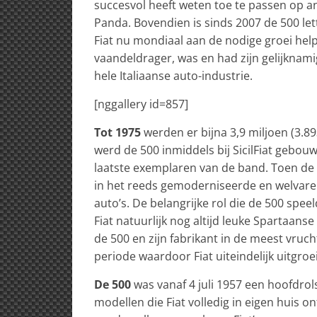
succesvol heeft weten toe te passen op a
Panda. Bovendien is sinds 2007 de 500 le
Fiat nu mondiaal aan de nodige groei help
vaandeldrager, was en had zijn gelijknam
hele Italiaanse auto-industrie.
[nggallery id=857]
Tot 1975
werden er bijna 3,9 miljoen (3.
werd de 500 inmiddels bij SicilFiat gebou
laatste exemplaren van de band. Toen de
in het reeds gemoderniseerde en welvare
auto’s. De belangrijke rol die de 500 speel
Fiat natuurlijk nog altijd leuke Spartaans
de 500 en zijn fabrikant in de meest vruc
periode waardoor Fiat uiteindelijk uitgro
De 500
was vanaf 4 juli 1957 een hoofdrol
modellen die Fiat volledig in eigen huis 