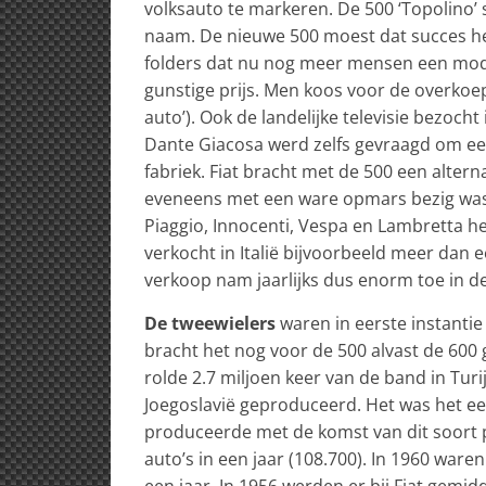
volksauto te markeren. De 500 ‘Topolino’
naam. De nieuwe 500 moest dat succes herh
folders dat nu nog meer mensen een mod
gunstige prijs. Men koos voor de overkoep
auto’). Ook de landelijke televisie bezocht
Dante Giacosa werd zelfs gevraagd om een
fabriek. Fiat bracht met de 500 een alternat
eveneens met een ware opmars bezig was 
Piaggio, Innocenti, Vespa en Lambretta het
verkocht in Italië bijvoorbeeld meer dan 
verkoop nam jaarlijks dus enorm toe in de
De tweewielers
waren in eerste instantie
bracht het nog voor de 500 alvast de 600 
rolde 2.7 miljoen keer van de band in Tur
Joegoslavië geproduceerd. Het was het eer
produceerde met de komst van dit soort 
auto’s in een jaar (108.700). In 1960 waren
een jaar. In 1956 werden er bij Fiat gemi