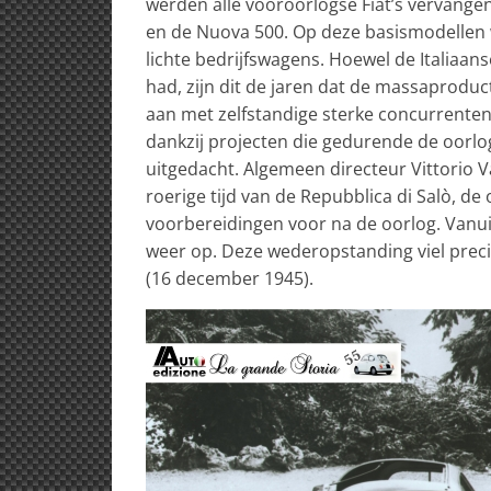
werden alle vooroorlogse Fiat’s vervangen
en de Nuova 500. Op deze basismodellen 
lichte bedrijfswagens. Hoewel de Italiaan
had, zijn dit de jaren dat de massaproduct
aan met zelfstandige sterke concurrenten a
dankzij projecten die gedurende de oorl
uitgedacht. Algemeen directeur Vittorio Va
roerige tijd van de Repubblica di Salò, d
voorbereidingen voor na de oorlog. Vanu
weer op. Deze wederopstanding viel precie
(16 december 1945).