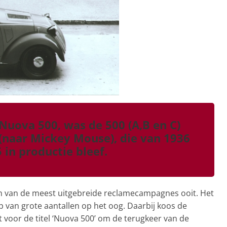
Nuova 500, was de 500 (A,B en C)
(naar Mickey Mouse), die van 1936
 in productie bleef.
 van de meest uitgebreide reclamecampagnes ooit. Het
van grote aantallen op het oog. Daarbij koos de
 voor de titel ‘Nuova 500’ om de terugkeer van de