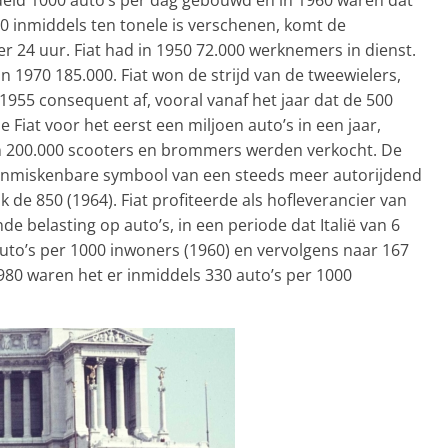
50 inmiddels ten tonele is verschenen, komt de
er 24 uur. Fiat had in 1950 72.000 werknemers in dienst.
n 1970 185.000. Fiat won de strijd van de tweewielers,
955 consequent af, vooral vanaf het jaar dat de 500
Fiat voor het eerst een miljoen auto’s in een jaar,
r dan 200.000 scooters en brommers werden verkocht. De
 onmiskenbare symbool van een steeds meer autorijdend
 de 850 (1964). Fiat profiteerde als hofleverancier van
 belasting op auto’s, in een periode dat Italië van 6
auto’s per 1000 inwoners (1960) en vervolgens naar 167
1980 waren het er inmiddels 330 auto’s per 1000