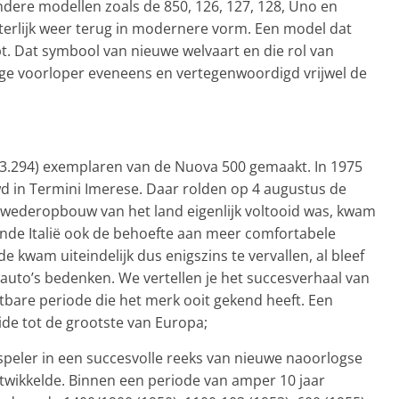
ndere modellen zoals de 850, 126, 127, 128, Uno en
tterlijk weer terug in modernere vorm. Een model dat
t. Dat symbool van nieuwe welvaart en die rol van
ige voorloper eveneens en vertegenwoordigd vrijwel de
893.294) exemplaren van de Nuova 500 gemaakt. In 1975
wd in Termini Imerese. Daar rolden op 4 augustus de
 wederopbouw van het land eigenlijk voltooid was, kwam
nde Italië ook de behoefte aan meer comfortabele
de kwam uiteindelijk dus enigszins te vervallen, al bleef
e auto’s bedenken. We vertellen je het succesverhaal van
htbare periode die het merk ooit gekend heeft. Een
eide tot de grootste van Europa;
speler in een succesvolle reeks van nieuwe naoorlogse
ontwikkelde. Binnen een periode van amper 10 jaar