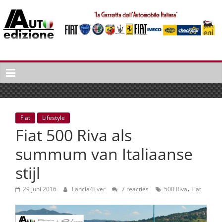
Spring
naar
inhoud
Auto
Edizione
La
Gazetta
dell'Automobile
Fiat
Lifestyle
Italiana
Fiat 500 Riva als
|
Italiaans
summum van Italiaanse
autonieuws
stijl
&
lifestyle
,
29 juni 2016
Lancia4Ever
7 reacties
500 Riva
Fiat