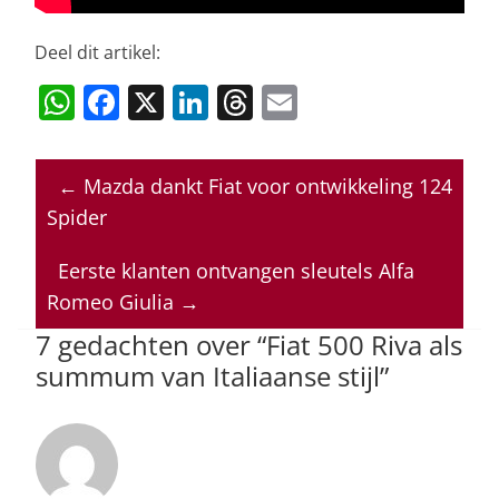
Deel dit artikel:
W
F
X
Li
T
E
h
a
n
h
m
at
c
k
re
ai
←
Mazda dankt Fiat voor ontwikkeling 124
s
e
e
a
l
Spider
A
b
dI
d
p
o
n
s
Eerste klanten ontvangen sleutels Alfa
Romeo Giulia
→
p
o
7 gedachten over “
Fiat 500 Riva als
k
summum van Italiaanse stijl
”