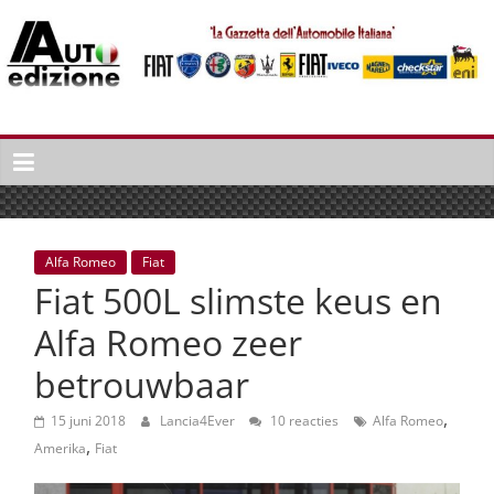
Spring
naar
inhoud
Auto
Edizione
La
Gazetta
dell'Automobile
Alfa Romeo
Fiat
Italiana
Fiat 500L slimste keus en
|
Italiaans
Alfa Romeo zeer
autonieuws
betrouwbaar
&
lifestyle
,
15 juni 2018
Lancia4Ever
10 reacties
Alfa Romeo
,
Amerika
Fiat