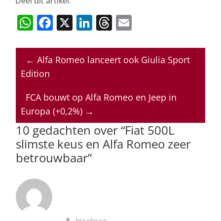
Deel dit artikel:
W
F
X
Li
T
E
h
a
n
h
m
at
c
k
re
ai
←
Alfa Romeo lanceert ook Giulia Sport
s
e
e
a
l
Edition
A
b
dI
d
p
o
n
s
FCA bouwt op Alfa Romeo en Jeep in
Europa (+0,2%)
→
p
o
10 gedachten over “
Fiat 500L
k
slimste keus en Alfa Romeo zeer
betrouwbaar
”
Hoekree