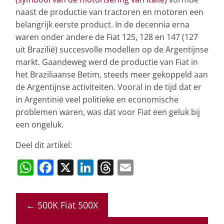
naast de productie van tractoren en motoren een
belangrijk eerste product. In de decennia erna
waren onder andere de Fiat 125, 128 en 147 (127
uit Brazilië) succesvolle modellen op de Argentijnse
markt. Gaandeweg werd de productie van Fiat in
het Braziliaanse Betim, steeds meer gekoppeld aan
de Argentijnse activiteiten. Vooral in de tijd dat er
in Argentinië veel politieke en economische
problemen waren, was dat voor Fiat een geluk bij
een ongeluk.
Deel dit artikel:
W
F
X
Li
T
E
h
a
n
h
m
at
c
k
re
ai
←
500K Fiat 500X
s
e
e
a
l