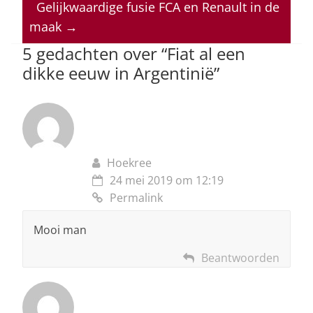
A
b
dI
d
Gelijkwaardige fusie FCA en Renault in de
p
o
n
s
maak
→
p
o
5 gedachten over “
Fiat al een
dikke eeuw in Argentinië
”
k
Hoekree
24 mei 2019 om 12:19
Permalink
Mooi man
Beantwoorden