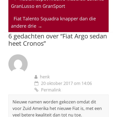
s
e
e
a
l
GranLusso en GranSport
A
b
dI
d
p
o
n
s
Fiat Talento Squadra knapper dan die
andere drie
→
p
o
6 gedachten over “
Fiat Argo sedan
k
heet Cronos
”
henk
20 oktober 2017 om 14:06
Permalink
Nieuwe namen worden gekozen omdat dit
voor Zuid Amerika het nieuwe Fiat is, met een
veel betere kwaliteit dan tot nu toe.