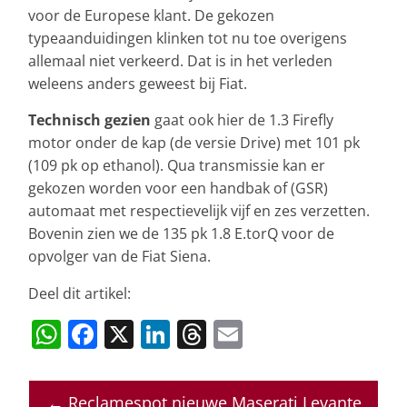
voor de Europese klant. De gekozen
typeaanduidingen klinken tot nu toe overigens
allemaal niet verkeerd. Dat is in het verleden
weleens anders geweest bij Fiat.
Technisch gezien
gaat ook hier de 1.3 Firefly
motor onder de kap (de versie Drive) met 101 pk
(109 pk op ethanol). Qua transmissie kan er
gekozen worden voor een handbak of (GSR)
automaat met respectievelijk vijf en zes verzetten.
Bovenin zien we de 135 pk 1.8 E.torQ voor de
opvolger van de Fiat Siena.
Deel dit artikel:
W
F
X
Li
T
E
h
a
n
h
m
at
c
k
re
ai
←
Reclamespot nieuwe Maserati Levante