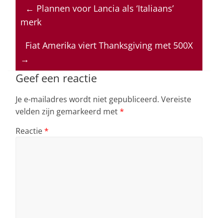
at
c
k
re
ai
←
Plannen voor Lancia als ‘Italiaans’
s
e
e
a
l
merk
A
b
dI
d
p
o
n
s
Fiat Amerika viert Thanksgiving met 500X
→
p
o
k
Geef een reactie
Je e-mailadres wordt niet gepubliceerd.
Vereiste
velden zijn gemarkeerd met
*
Reactie
*