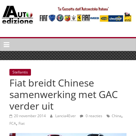
Spring
naar
inhoud
Auto
Edizione
La
Gazetta
dell'Automobile
Stellantis
Italiana
Fiat breidt Chinese
|
Italiaans
samenwerking met GAC
autonieuws
verder uit
&
lifestyle
,
20 november 2014
Lancia4Ever
0 reacties
China
,
FCA
Fiat