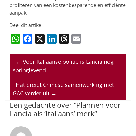
profiteren van een kostenbesparende en efficiënte
aanpak.
Deel dit artikel:
W
F
X
Li
T
E
h
a
n
h
m
at
c
k
re
ai
←
Voor Italiaanse politie is Lancia nog
s
e
e
a
l
springlevend
A
b
dI
d
p
o
n
s
Fiat breidt Chinese samenwerking met
GAC verder uit
→
p
o
Een gedachte over “
Plannen voor
k
Lancia als ‘Italiaans’ merk
”