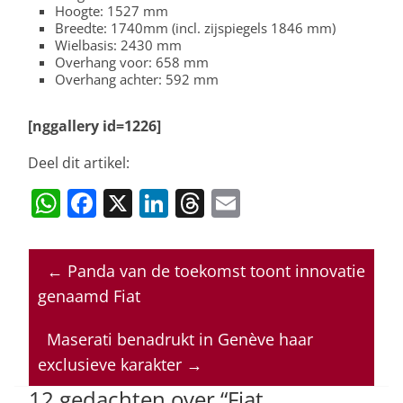
Hoogte: 1527 mm
Breedte: 1740mm (incl. zijspiegels 1846 mm)
Wielbasis: 2430 mm
Overhang voor: 658 mm
Overhang achter: 592 mm
[nggallery id=1226]
Deel dit artikel:
W
F
X
Li
T
E
h
a
n
h
m
at
c
k
re
ai
←
Panda van de toekomst toont innovatie
s
e
e
a
l
genaamd Fiat
A
b
dI
d
p
o
n
s
Maserati benadrukt in Genève haar
exclusieve karakter
→
p
o
12 gedachten over “
Fiat