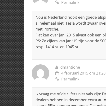
Permalink
Nou is Nederland nooit een goede afspie
al helemaal niet. Tesla wordt zwaar ove
met Porsche.
Fiat kan over jan. 2015 alvast ook een p
PS: Ze cijfers van jan.’15 zijn voor de 50
resp. 1414 st. en 1945 st.
dmantione
4 februari 2015 om 21:20
Permalink
Ik vraag me of de cijfers niet vals zij
dealers hebben in december extra auto’
lagere BPM konden verkopen. Dat gebeu