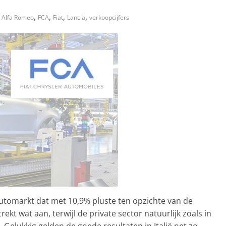
,
,
,
,
Alfa Romeo
FCA
Fiat
Lancia
verkoopcijfers
automarkt dat met 10,9% pluste ten opzichte van de
ekt wat aan, terwijl de private sector natuurlijk zoals in
. Gelukkig gelden de goede resultaten in Italië net zo