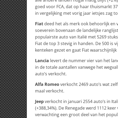
goed voor FCA, dat op haar thuismarkt 3
in vergelijking met vorig jaar ietsjes zag 
Fiat
deed het als merk ook behoorlijk en v
soeverein bovenaan de landelijke ranglij
populairste auto van Italië met 5269 stu
Fiat de top 3 stevig in handen. De 500 is 
kenteken gezet en gaat Fiat waarschijnlijk
Lancia
levert de nummer vier van het land
in de totale aantallen vanwege het wegva
auto’s verkocht.
Alfa Romeo
verkocht 2469 auto’s wat zelf
maal verkocht.
Jeep
verkocht in januari 2554 auto’s in Ital
(+388,34%). De Renegade werd 1112 keer v
verwachting een groot deel van het popu