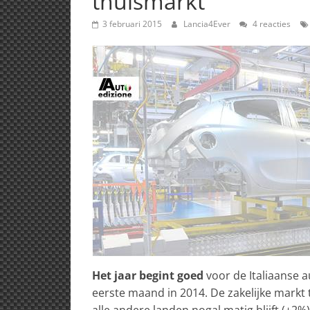
thuismarkt
3 februari 2015
Lancia4Ever
4 reacties
Het jaar begint goed
voor de Italiaanse 
eerste maand in 2014. De zakelijke markt tr
alle andere landen nogal matig blijft (+2%)