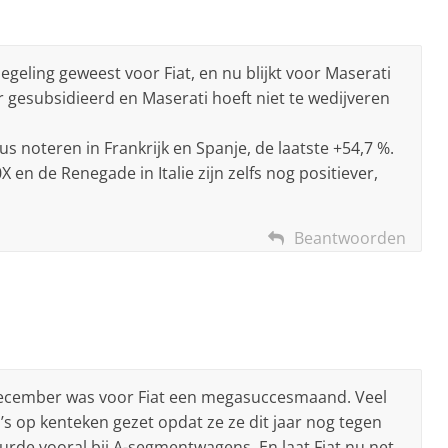
geling geweest voor Fiat, en nu blijkt voor Maserati
r gesubsidieerd en Maserati hoeft niet te wedijveren
lus noteren in Frankrijk en Spanje, de laatste +54,7 %.
0X en de Renegade in Italie zijn zelfs nog positiever,
Beantwoorden
n: December was voor Fiat een megasuccesmaand. Veel
s op kenteken gezet opdat ze ze dit jaar nog tegen
rde vooral bij A-segmentwagens. En laat Fiat nu net