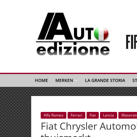
Spring
naar
inhoud
Auto
Edizione
La
Gazetta
HOME
MERKEN
LA GRANDE STORIA
S
dell'Automobile
Italiana
|
Italiaans
Alfa Romeo
Ferrari
Fiat
Lancia
Maserati
autonieuws
Fiat Chrysler Automo
&
lifestyle