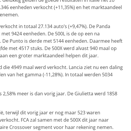
7.346 eenheden verkocht (+11,35%) en het marktaandeel
toenemen.
erkocht in totaal 27.134 auto’s (+9,47%). De Panda
st met 9424 eenheden. De 500L is de op een na
ks. De Punto is derde met 5144 eenheden. Daarmee heeft
vijfde met 4517 stuks. De 500X werd alvast 940 maal op
 aan een groter marktaandeel helpen dit jaar.
 die 4949 maal werd verkocht. Lancia ziet nu een daling
llen van het gamma (-11,28%). In totaal werden 5034
s 2,58% meer is dan vorig jaar. De Giulietta werd 1858
ië, terwijl dit vorig jaar er nog maar 523 waren
erkocht. FCA zal samen met de 500X dit jaar naar
laire Crossover segment voor haar rekening nemen.