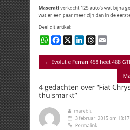
Maserati
verkocht 125 auto’s wat bijna gel
wat er een paar meer zijn dan in de eerst
Deel dit artikel:
W
F
X
Li
T
E
h
a
n
h
m
at
c
k
re
ai
←
Evolutie Ferrari 458 heet 488 GT
s
e
e
a
l
A
b
dI
d
Ma
p
o
n
s
4 gedachten over “
Fiat Chry
p
o
thuismarkt
”
k
mareblu
3 februari 2015 om 18:17
Permalink