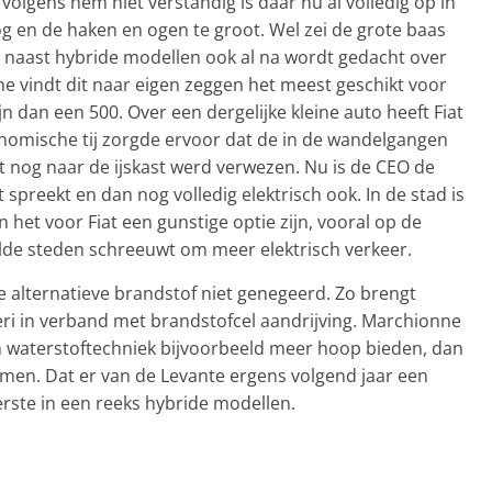
olgens hem niet verstandig is daar nu al volledig op in
og en de haken en ogen te groot. Wel zei de grote baas
 er naast hybride modellen ook al na wordt gedacht over
ne vindt dit naar eigen zeggen het meest geschikt voor
jn dan een 500. Over een dergelijke kleine auto heeft Fiat
nomische tij zorgde ervoor dat de in de wandelgangen
t nog naar de ijskast werd verwezen. Nu is de CEO de
 spreekt en dan nog volledig elektrisch ook. In de stad is
 het voor Fiat een gunstige optie zijn, vooral op de
ilde steden schreeuwt om meer elektrisch verkeer.
e alternatieve brandstof niet genegeerd. Zo brengt
ri in verband met brandstofcel aandrijving. Marchionne
n waterstoftechniek bijvoorbeeld meer hoop bieden, dan
emen. Dat er van de Levante ergens volgend jaar een
erste in een reeks hybride modellen.