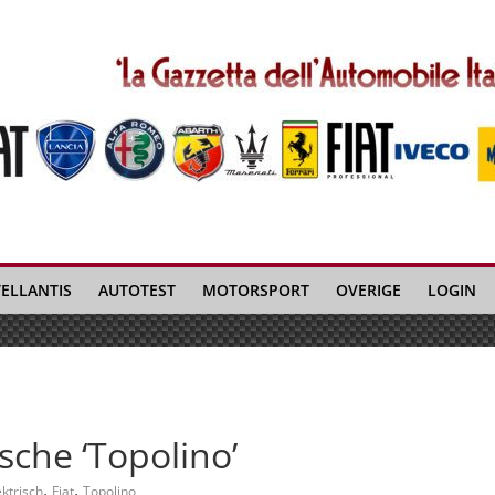
TELLANTIS
AUTOTEST
MOTORSPORT
OVERIGE
LOGIN
ische ‘Topolino’
,
,
ektrisch
Fiat
Topolino