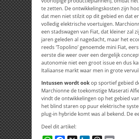
voorlopige productieplannen), omdat het v
te zetten. De ontwikkelingskosten zijn ho
dat men niet stilzit op dit gebied en dat
volledig elektrische voertuigen. Marchion
een stadswagen van Fiat, dat kleiner zal zi
jaren geleden al nagedacht, maar het eco
reeds ‘Topolino’ genoemde mini Fiat, eers
eerste die weer over een dergelijk concept
autonomie niet een groot issue en dus kan
Italiaanse markt waar men in grote vervu
Intussen wordt ook
op sportief gebied d
Marchionne de toekomstige Maserati Alfie
vindt de ontwikkelingen op het gebied va
het blind staren op puur elektrische syst
plug-in hybride komt was al bekend. De e
Deel dit artikel: