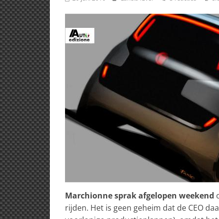
Marchionne sprak afgelopen weekend
o
rijden. Het is geen geheim dat de CEO daar