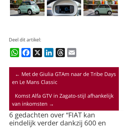
Deel dit artikel:
W
F
X
Li
T
E
h
a
n
h
m
at
c
k
re
ai
←
Met de Giulia GTAm naar de Tribe Days
s
e
e
a
l
en Le Mans Classic
A
b
dI
d
p
o
n
s
Komst Alfa GTV in Zagato-stijl afhankelijk
van inkomsten
→
p
o
6 gedachten over “
FIAT kan
k
eindelijk verder dankzij 600 en