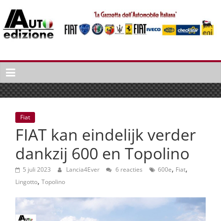
Spring
naar
inhoud
Auto
Edizione
La
Gazetta
dell'Automobile
Fiat
Italiana
FIAT kan eindelijk verder
|
Italiaans
dankzij 600 en Topolino
autonieuws
,
,
&
5 juli 2023
Lancia4Ever
6 reacties
600e
Fiat
,
lifestyle
Lingotto
Topolino