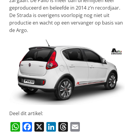
zal gaan. De Palio is meer dan driemiljoen keer
geproduceerd en beleefde in 2014 z’n recordjaar.
De Strada is overigens voorlopig nog niet uit
productie en wacht op een vervanger op basis van
de Argo.
Deel dit artikel:
W
F
X
Li
T
E