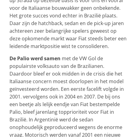
up Strada op dezelfde basis is voor ons en vooral
voor de Italiaanse bouwvakker geen onbekende.
Het grote succes vond echter in Brazilië plaats.
Daar zijn de hatchback, sedan en de pick-up jaren
achtereen zeer belangrijke spelers geweest op
deze opkomende markt waar Fiat steeds beter een
leidende marktpositie wist te consolideren.
De Palio werd samen
met de VW Gol de
populairste volksauto van de Brazilianen.
Daardoor bleef er ook midden in de crisis die het
Italiaanse concern moest doorlopen in het model
geïnvesteerd worden. Een eerste facelift volgde in
2001. vervolgens ook in 2004 en 2007. De bij ons
een beetje als lelijk eendje van Fiat bestempelde
Palio, bleef jarenlang topprioriteit voor Fiat in
Brazilië. In Argentinië werd de sedan
onophoudelijk geproduceerd wegens de enorme
vraag. Motorisch werden vanaf 2001 een nieuwe