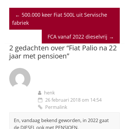
h
a
n
h
m
at
c
k
re
ai
←
500.000 keer Fiat 500L uit Servische
s
e
e
a
l
fabriek
A
b
dI
d
p
o
n
s
FCA vanaf 2022 dieselvrij
→
p
o
2 gedachten over “
Fiat Palio na 22
jaar met pensioen
”
k
henk
26 februari 2018 om 14:54
Permalink
En, vandaag bekend geworden, in 2022 gaat
de DIESEL ook met PENSIOEN.