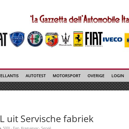
TELLANTIS
AUTOTEST
MOTORSPORT
OVERIGE
LOGIN
L uit Servische fabriek
,
,
,
500L
Fiat
Kragujevac
Servië