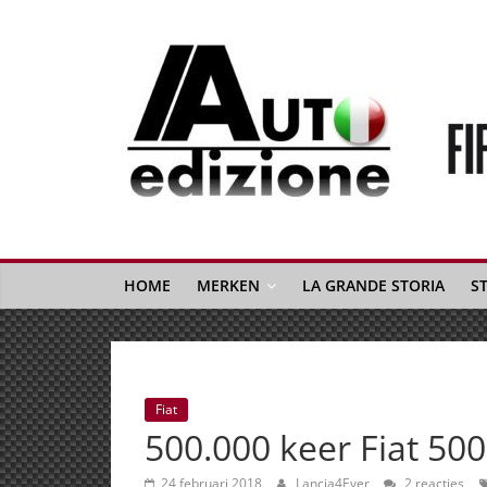
Spring
naar
inhoud
Auto
Edizione
La
Gazetta
HOME
MERKEN
LA GRANDE STORIA
S
dell'Automobile
Italiana
|
Italiaans
Fiat
autonieuws
500.000 keer Fiat 500
&
lifestyle
24 februari 2018
Lancia4Ever
2 reacties