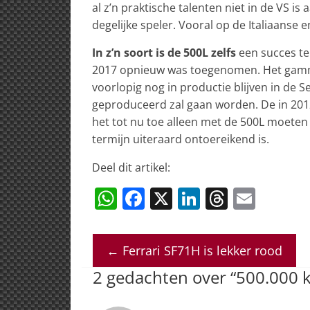
al z’n praktische talenten niet in de VS 
degelijke speler. Vooral op de Italiaanse
In z’n soort is de 500L zelfs
een succes te
2017 opnieuw was toegenomen. Het gamma
voorlopig nog in productie blijven in de
geproduceerd zal gaan worden. De in 2012
het tot nu toe alleen met de 500L moeten 
termijn uiteraard ontoereikend is.
Deel dit artikel:
W
F
X
Li
T
E
h
a
n
h
m
at
c
k
re
ai
←
Ferrari SF71H is lekker rood
s
e
e
a
l
2 gedachten over “
500.000 k
A
b
dI
d
p
o
n
s