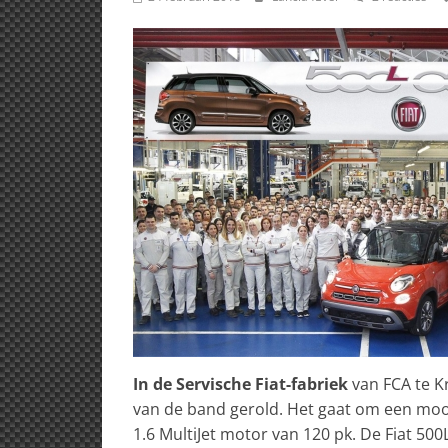
In de Servische Fiat-fabriek
van FCA te K
van de band gerold. Het gaat om een mooi
1.6 MultiJet motor van 120 pk. De Fiat 500