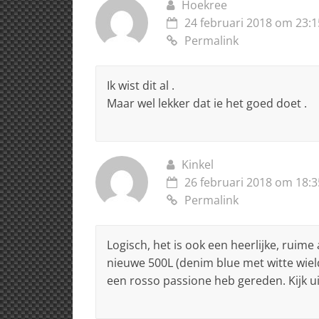
Hoekree
p
o
24 februari 2018 om 23:1
k
Permalink
Ik wist dit al .
Maar wel lekker dat ie het goed doet .
Kinkel
26 februari 2018 om 18:3
Permalink
Logisch, het is ook een heerlijke, ruim
nieuwe 500L (denim blue met witte wiel
een rosso passione heb gereden. Kijk ui