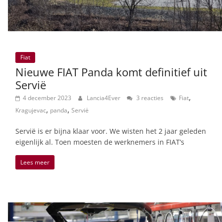
Fiat
Nieuwe FIAT Panda komt definitief uit
Servië
,
4 december 2023
Lancia4Ever
3 reacties
Fiat
,
,
Kragujevac
panda
Servië
Servië is er bijna klaar voor. We wisten het 2 jaar geleden
eigenlijk al. Toen moesten de werknemers in FIAT’s
Lees meer