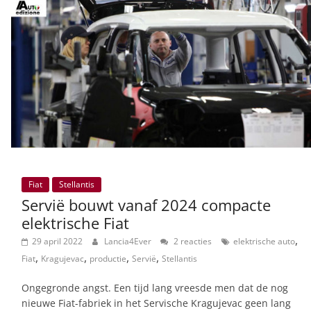
Fiat
Stellantis
Servië bouwt vanaf 2024 compacte
elektrische Fiat
,
29 april 2022
Lancia4Ever
2 reacties
elektrische auto
,
,
,
,
Fiat
Kragujevac
productie
Servië
Stellantis
Ongegronde angst. Een tijd lang vreesde men dat de nog
nieuwe Fiat-fabriek in het Servische Kragujevac geen lang