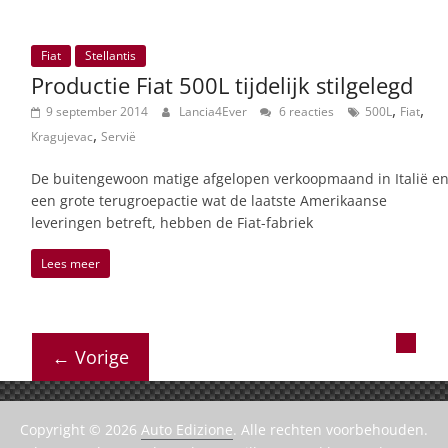
Fiat
Stellantis
Productie Fiat 500L tijdelijk stilgelegd
,
,
9 september 2014
Lancia4Ever
6 reacties
500L
Fiat
,
Kragujevac
Servië
De buitengewoon matige afgelopen verkoopmaand in Italië e
een grote terugroepactie wat de laatste Amerikaanse
leveringen betreft, hebben de Fiat-fabriek
Lees meer
← Vorige
Copyright © 2026
Auto Edizione
. Alle rechten voorbehouden.