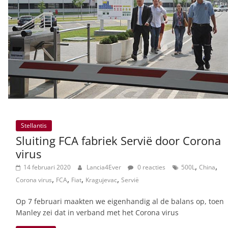
Stellantis
Sluiting FCA fabriek Servië door Corona
virus
,
,
14 februari 2020
Lancia4Ever
0 reacties
500L
China
,
,
,
,
Corona virus
FCA
Fiat
Kragujevac
Servië
Op 7 februari maakten we eigenhandig al de balans op, toen
Manley zei dat in verband met het Corona virus