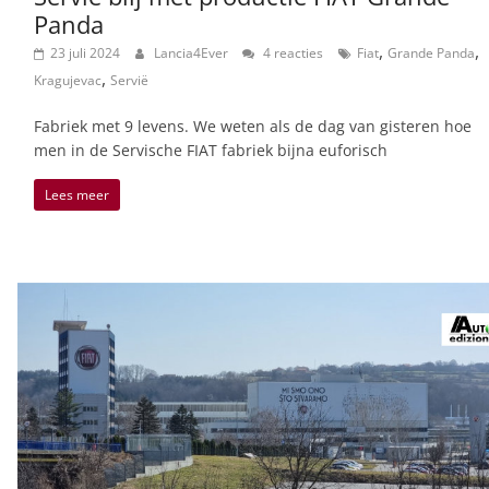
Panda
,
,
23 juli 2024
Lancia4Ever
4 reacties
Fiat
Grande Panda
,
Kragujevac
Servië
Fabriek met 9 levens. We weten als de dag van gisteren hoe
men in de Servische FIAT fabriek bijna euforisch
Lees meer