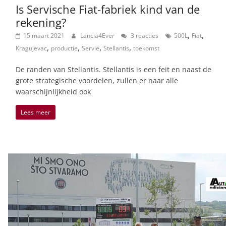
Is Servische Fiat-fabriek kind van de
rekening?
,
,
15 maart 2021
Lancia4Ever
3 reacties
500L
Fiat
,
,
,
,
Kragujevac
productie
Servië
Stellantis
toekomst
De randen van Stellantis. Stellantis is een feit en naast de
grote strategische voordelen, zullen er naar alle
waarschijnlijkheid ook
Lees meer