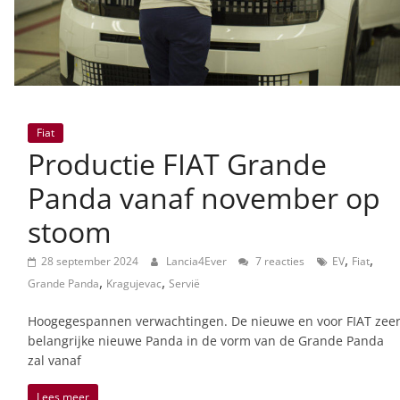
Fiat
Productie FIAT Grande
Panda vanaf november op
stoom
,
,
28 september 2024
Lancia4Ever
7 reacties
EV
Fiat
,
,
Grande Panda
Kragujevac
Servië
Hoogegespannen verwachtingen. De nieuwe en voor FIAT zee
belangrijke nieuwe Panda in de vorm van de Grande Panda
zal vanaf
Lees meer