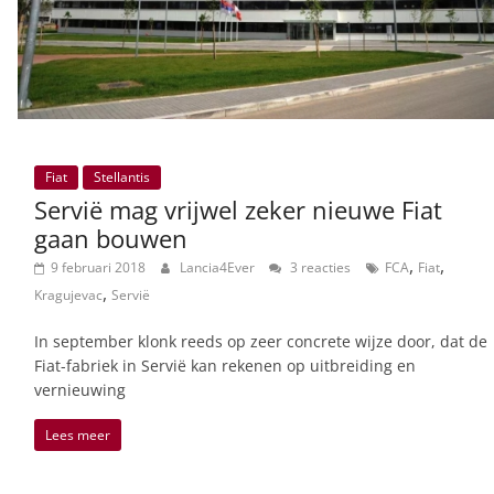
Fiat
Stellantis
Servië mag vrijwel zeker nieuwe Fiat
gaan bouwen
,
,
9 februari 2018
Lancia4Ever
3 reacties
FCA
Fiat
,
Kragujevac
Servië
In september klonk reeds op zeer concrete wijze door, dat de
Fiat-fabriek in Servië kan rekenen op uitbreiding en
vernieuwing
Lees meer