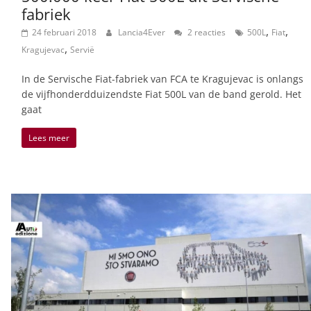
fabriek
,
,
24 februari 2018
Lancia4Ever
2 reacties
500L
Fiat
,
Kragujevac
Servië
In de Servische Fiat-fabriek van FCA te Kragujevac is onlangs
de vijfhonderdduizendste Fiat 500L van de band gerold. Het
gaat
Lees meer