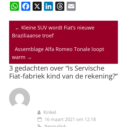
W
F
X
Li
T
E
h
a
n
h
m
at
c
k
re
ai
←
Kleine SUV wordt Fiat’s nieuwe
s
e
e
a
l
Braziliaanse troef
A
b
dI
d
p
o
n
s
Assemblage Alfa Romeo Tonale loopt
warm
→
p
o
3 gedachten over “
Is Servische
k
Fiat-fabriek kind van de rekening?
”
Kinkel
16 maart 2021 om 12:18
Permalink