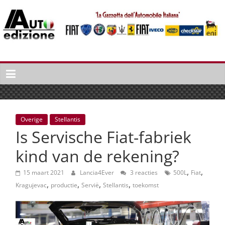
Spring
naar
inhoud
Auto
Edizione
La
Gazetta
dell'Automobile
Overige
Stellantis
Italiana
Is Servische Fiat-fabriek
|
Italiaans
kind van de rekening?
autonieuws
,
,
&
15 maart 2021
Lancia4Ever
3 reacties
500L
Fiat
,
,
,
,
lifestyle
Kragujevac
productie
Servië
Stellantis
toekomst