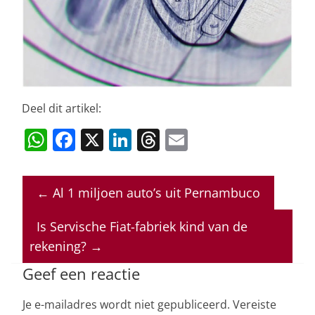
Deel dit artikel:
W
F
X
Li
T
E
h
a
n
h
m
at
c
k
re
ai
←
Al 1 miljoen auto’s uit Pernambuco
s
e
e
a
l
A
b
dI
d
Is Servische Fiat-fabriek kind van de
p
o
n
s
rekening?
→
p
o
Geef een reactie
k
Je e-mailadres wordt niet gepubliceerd.
Vereiste