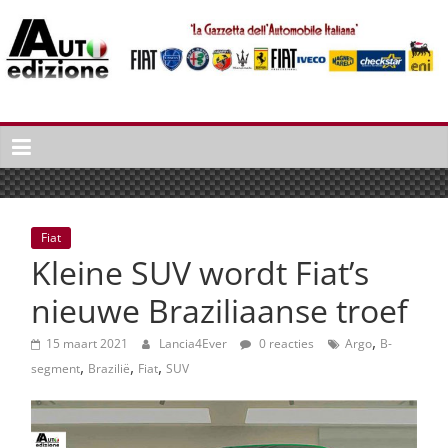
Spring
naar
inhoud
Auto
Edizione
La
Gazetta
dell'Automobile
Fiat
Italiana
Kleine SUV wordt Fiat’s
|
Italiaans
nieuwe Braziliaanse troef
autonieuws
,
&
15 maart 2021
Lancia4Ever
0 reacties
Argo
B-
,
,
,
lifestyle
segment
Brazilië
Fiat
SUV