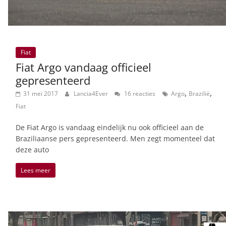
Fiat
Fiat Argo vandaag officieel
gepresenteerd
,
,
31 mei 2017
Lancia4Ever
16 reacties
Argo
Brazilië
Fiat
De Fiat Argo is vandaag eindelijk nu ook officieel aan de
Braziliaanse pers gepresenteerd. Men zegt momenteel dat
deze auto
Lees meer