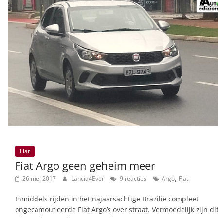
Fiat
Fiat Argo geen geheim meer
,
26 mei 2017
Lancia4Ever
9 reacties
Argo
Fiat
Inmiddels rijden in het najaarsachtige Brazilië compleet
ongecamoufleerde Fiat Argo’s over straat. Vermoedelijk zijn di