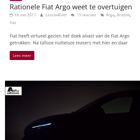
Rationele Fiat Argo weet te overtuigen
,
,
18 mei 2017
Lancia4Ever
15 reacties
Argo
Brazilië
Fiat
Fiat heeft virtueel gezien het doek alvast van de Fiat Argo
getrokken. Na talloze nutteloze teasers met hier en daar
Lees meer