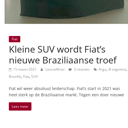
Fiat
Kleine SUV wordt Fiat’s
nieuwe Braziliaanse troef
,
,
15 maart 2021
Lancia4Ever
0 reacties
Argo
B-segment
,
,
Brazilië
Fiat
SUV
Fiat wil weer absoluut leiderschap. Fiat’s start in 2021 was
heel sterk op de Braziliaanse markt. Tegen een door nieuwe
Lees meer