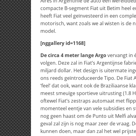
Aires in Argentinië de auto een werelddeb
compacte B-segment Fiat uit Betim heel er
heeft Fiat veel geïnvesteerd in een comp
motorisch, want zoals we al wisten is de
model.
[nggallery id=1168]
De circa 4 meter lange Argo
vervangt in 
volgen. Deze zal in Fiat’s Argentijnse fabr
miljard dollar. Het design is uitermate in
ons reeds geïntroduceerde Tipo. De Fiat A
‘feel’ dat ook, want ook de Braziliaanse kl
meest smeuïge sportieve uitrusting (1.8 H
oftewel Fiat’s zestraps automaat met flip
momenteel eentje van vele subsidies en st
nog geen haast om de Punto uit Melfi alvas
geval zal zijn is nog maar zeer de vraag. D
kunnen doen, maar dan zal het wel prijste