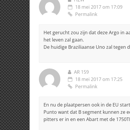
18 mei 2017 om 17:09
Permalink
Het gerucht zou zijn dat deze Argo in
het leven zal gaan.
De huidige Braziliaanse Uno zal tegen die
AR 159
18 mei 2017 om 17:25
Permalink
En nu de plaatpersen ook in de EU sta
Punto want dat B segment kunnen ze ech
pitters er in en een Abart met de 1750T