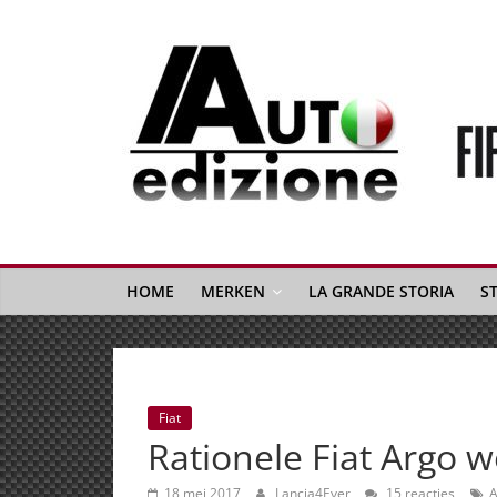
Spring
naar
inhoud
Auto
Edizione
La
Gazetta
HOME
MERKEN
LA GRANDE STORIA
S
dell'Automobile
Italiana
|
Italiaans
Fiat
autonieuws
Rationele Fiat Argo w
&
lifestyle
18 mei 2017
Lancia4Ever
15 reacties
A