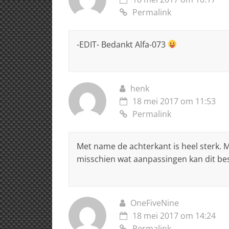
Permalink
-EDIT- Bedankt Alfa-073
henk
18 mei 2017 om 11:53
Permalink
Met name de achterkant is heel sterk. 
misschien wat aanpassingen kan dit be
OneFiveNine
18 mei 2017 om 14:24
Permalink