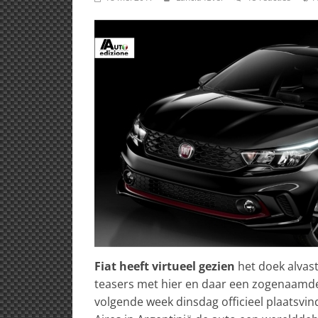
Fiat heeft virtueel gezien
het doek alvast
teasers met hier en daar een zogenaamde s
volgende week dinsdag officieel plaatsvin