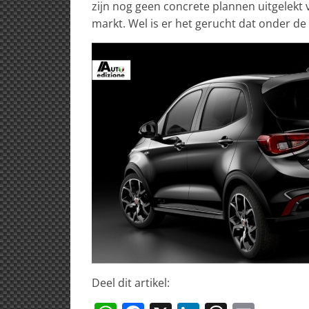
zijn nog geen concrete plannen uitgelekt
markt. Wel is er het gerucht dat onder de
Deel dit artikel: