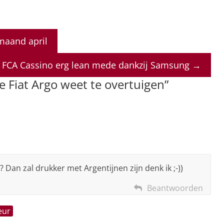
maand april
e FCA Cassino erg lean mede dankzij Samsung
→
e Fiat Argo weet te overtuigen
”
 Dan zal drukker met Argentijnen zijn denk ik ;-))
Beantwoorden
eur