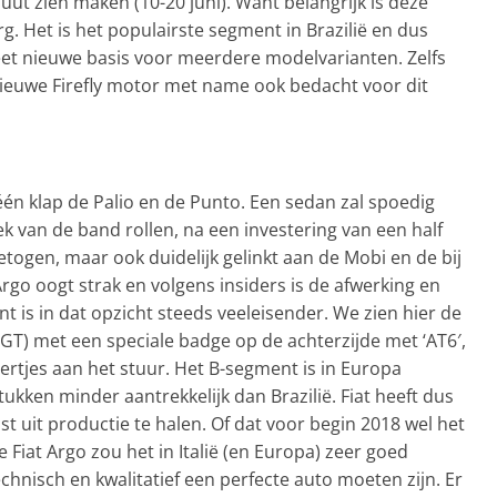
uut zien maken (10-20 juni). Want belangrijk is deze
g. Het is het populairste segment in Brazilië en dus
leet nieuwe basis voor meerdere modelvarianten. Zelfs
 nieuwe Firefly motor met name ook bedacht voor dit
één klap de Palio en de Punto. Een sedan zal spoedig
iek van de band rollen, na een investering van een half
getogen, maar ook duidelijk gelinkt aan de Mobi en de bij
rgo oogt strak en volgens insiders is de afwerking en
ant is in dat opzicht steeds veeleisender. We zien hier de
GT) met een speciale badge op de achterzijde met ‘AT6′,
pertjes aan het stuur. Het B-segment is in Europa
ukken minder aantrekkelijk dan Brazilië. Fiat heeft dus
t uit productie te halen. Of dat voor begin 2018 wel het
e Fiat Argo zou het in Italië (en Europa) zeer goed
chnisch en kwalitatief een perfecte auto moeten zijn. Er