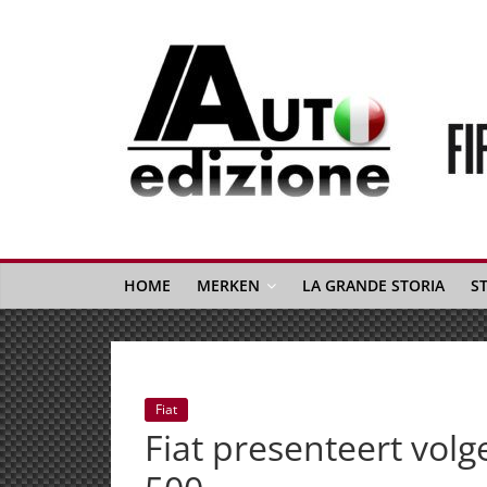
Spring
naar
inhoud
Auto
Edizione
La
Gazetta
HOME
MERKEN
LA GRANDE STORIA
S
dell'Automobile
Italiana
|
Italiaans
Fiat
autonieuws
Fiat presenteert vo
&
lifestyle