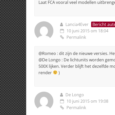
Laat FCA vooral veel modellen uitbrenge
Lancia4Ever
Bericht aut
10 juni 2015 om 18:04
Permalink
@Romeo : dit zijn de nieuwe versies. Het 
@De Longo : De lichtunits worden gemo
500X lijken. Verder blijft het dezelfde 
render
)
De Longo
10 juni 2015 om 19:08
Permalink