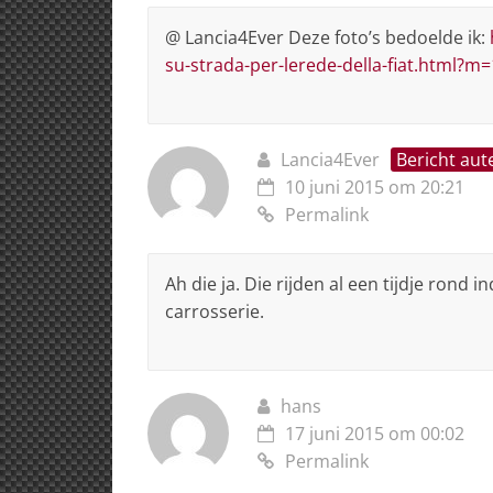
@ Lancia4Ever Deze foto’s bedoelde ik:
su-strada-per-lerede-della-fiat.html?m=
Lancia4Ever
Bericht aut
10 juni 2015 om 20:21
Permalink
Ah die ja. Die rijden al een tijdje ron
carrosserie.
hans
17 juni 2015 om 00:02
Permalink