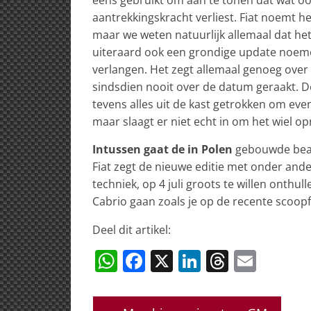
aantrekkingskracht verliest. Fiat noemt he
maar we weten natuurlijk allemaal dat het 
uiteraard ook een grondige update noeme
verlangen. Het zegt allemaal genoeg over 
sindsdien nooit over de datum geraakt. De 
tevens alles uit de kast getrokken om eve
maar slaagt er niet echt in om het wiel op
Intussen gaat de in Polen
gebouwde beaut
Fiat zegt de nieuwe editie met onder a
techniek, op 4 juli groots te willen onthu
Cabrio gaan zoals je op de recente scoopfo
Deel dit artikel:
W
F
X
Li
T
E
h
a
n
h
m
at
c
k
re
ai