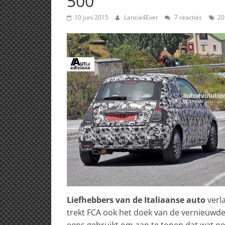
500
10 juni 2015
Lancia4Ever
7 reacties
20
Liefhebbers van de Italiaanse auto
verla
trekt FCA ook het doek van de vernieuwde
eens gebruikt om aan te tonen dat wat ooit