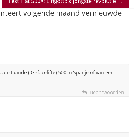
Test Fiat 500X: Lingotto’s jongste revolutie
→
senteert volgende maand vernieuwde
aanstaande ( Gefacelifte) 500 in Spanje of van een
Beantwoorden