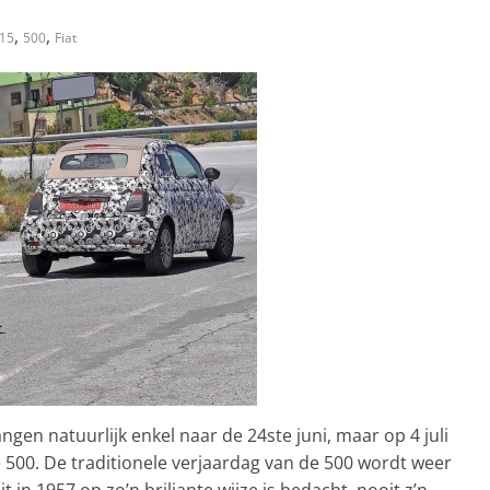
,
,
15
500
Fiat
ngen natuurlijk enkel naar de 24ste juni, maar op 4 juli
 500. De traditionele verjaardag van de 500 wordt weer
 in 1957 op zo’n briljante wijze is bedacht, nooit z’n