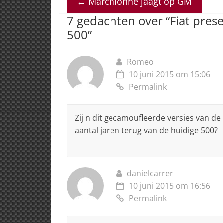
←
Marchionne jaagt op GM
s
e
e
a
l
7 gedachten over “
Fiat pre
A
b
dI
d
500
”
p
o
n
s
p
o
Romeo
k
10 juni 2015 om 15:06
Permalink
Zij n dit gecamoufleerde versies van de 
aantal jaren terug van de huidige 500?
danielcarrer
10 juni 2015 om 16:56
Permalink