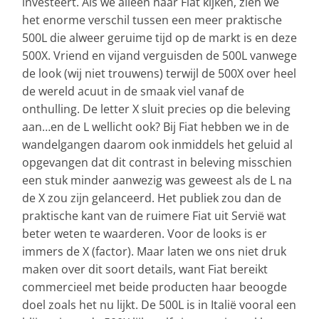
investeert. Als we alleen naar Fiat kijken, zien we
het enorme verschil tussen een meer praktische
500L die alweer geruime tijd op de markt is en deze
500X. Vriend en vijand verguisden de 500L vanwege
de look (wij niet trouwens) terwijl de 500X over heel
de wereld acuut in de smaak viel vanaf de
onthulling. De letter X sluit precies op die beleving
aan…en de L wellicht ook? Bij Fiat hebben we in de
wandelgangen daarom ook inmiddels het geluid al
opgevangen dat dit contrast in beleving misschien
een stuk minder aanwezig was geweest als de L na
de X zou zijn gelanceerd. Het publiek zou dan de
praktische kant van de ruimere Fiat uit Servië wat
beter weten te waarderen. Voor de looks is er
immers de X (factor). Maar laten we ons niet druk
maken over dit soort details, want Fiat bereikt
commercieel met beide producten haar beoogde
doel zoals het nu lijkt. De 500L is in Italië vooral een