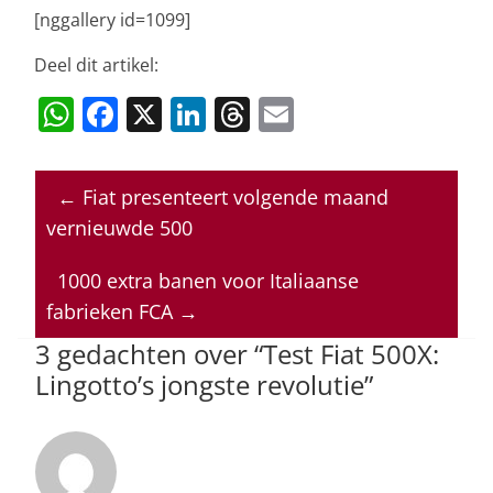
[nggallery id=1099]
Deel dit artikel:
W
F
X
Li
T
E
h
a
n
h
m
at
c
k
re
ai
←
Fiat presenteert volgende maand
s
e
e
a
l
vernieuwde 500
A
b
dI
d
p
o
n
s
1000 extra banen voor Italiaanse
fabrieken FCA
→
p
o
3 gedachten over “
Test Fiat 500X:
k
Lingotto’s jongste revolutie
”