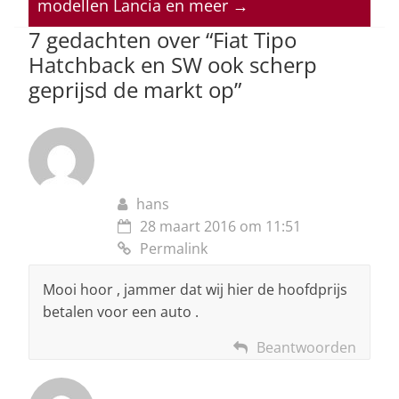
modellen Lancia en meer
→
p
o
7 gedachten over “
Fiat Tipo
k
Hatchback en SW ook scherp
geprijsd de markt op
”
hans
28 maart 2016 om 11:51
Permalink
Mooi hoor , jammer dat wij hier de hoofdprijs
betalen voor een auto .
Beantwoorden