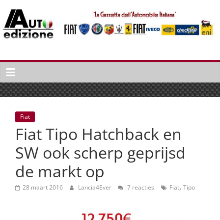
Spring
naar
inhoud
Auto
Edizione
La
Gazetta
dell'Automobile
Fiat
Italiana
Fiat Tipo Hatchback en
|
Italiaans
SW ook scherp geprijsd
autonieuws
de markt op
&
lifestyle
,
28 maart 2016
Lancia4Ever
7 reacties
Fiat
Tipo