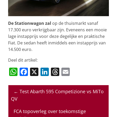
De Stationwagon zal
op de thuismarkt vanaf
17.300 euro verkrijgbaar zijn. Eveneens een mooie
lage instapprijs voor deze degelijke en praktische
Fiat. De sedan heeft inmiddels een instapprijs van
14.500 euro.
Deel dit artikel:
W
F
X
Li
T
E
h
a
n
h
m
at
c
k
re
ai
←
Test Abarth 595 Competizione vs MiTo
s
e
e
a
l
QV
A
b
dI
d
p
o
n
s
FCA topoverleg over toekomstige