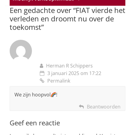
p
o
Een gedachte over “
FIAT vierde het
k
verleden en droomt nu over de
toekomst
”
Herman R Schippers
3 januari 2025 om 17:22
Permalink
We zijn hoopvol
!
Beantwoorden
Geef een reactie