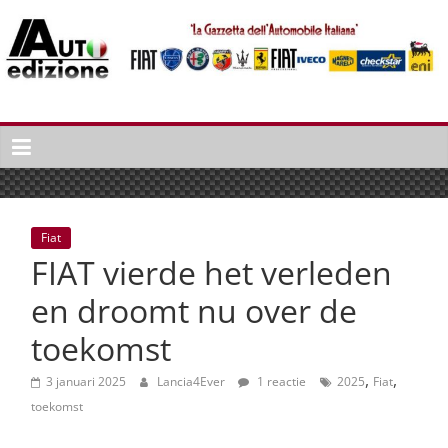
Spring
naar
inhoud
Auto
Edizione
La
Gazetta
dell'Automobile
Fiat
Italiana
FIAT vierde het verleden
|
Italiaans
en droomt nu over de
autonieuws
toekomst
&
lifestyle
,
,
3 januari 2025
Lancia4Ever
1 reactie
2025
Fiat
toekomst