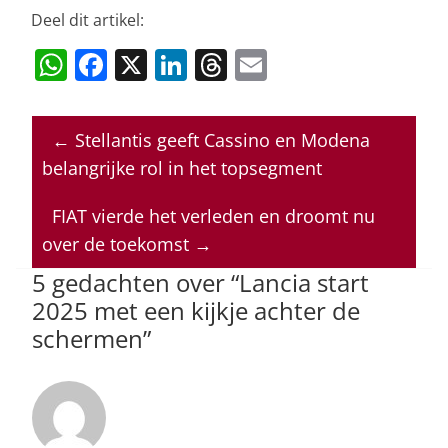
Deel dit artikel:
W
F
X
Li
T
E
h
a
n
h
m
at
c
k
re
ai
←
Stellantis geeft Cassino en Modena
s
e
e
a
l
belangrijke rol in het topsegment
A
b
dI
d
p
o
n
s
FIAT vierde het verleden en droomt nu
over de toekomst
→
p
o
5 gedachten over “
Lancia start
k
2025 met een kijkje achter de
schermen
”