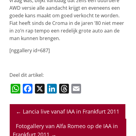
vraag was, blijkt vandaag dat zelfs een duurdere
AWD versie alle aandacht krijgt en eveneens een
goede kans maakt om goed verkocht te worden.
Fiat heeft sinds de Croma in de jaren ’80 niet meer
in zo’n rap tempo een redelijk grote auto aan de
man kunnen brengen.
[nggallery id=687]
Deel dit artikel:
W
F
X
Li
T
E
h
a
n
h
m
at
c
k
re
ai
←
Lancia live vanaf IAA in Frankfurt 2011
s
e
e
a
l
A
b
dI
d
Fotogallery van Alfa Romeo op de IAA in
Frankfurt 2011
→