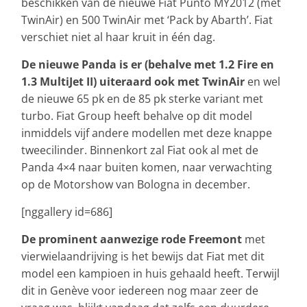
beschikken van de nieuwe Fiat Punto MY2012 (met
TwinAir) en 500 TwinAir met ‘Pack by Abarth’. Fiat
verschiet niet al haar kruit in één dag.
De nieuwe Panda is er (behalve met 1.2 Fire en
1.3 MultiJet II) uiteraard ook met TwinAir
en wel
de nieuwe 65 pk en de 85 pk sterke variant met
turbo. Fiat Group heeft behalve op dit model
inmiddels vijf andere modellen met deze knappe
tweecilinder. Binnenkort zal Fiat ook al met de
Panda 4×4 naar buiten komen, naar verwachting
op de Motorshow van Bologna in december.
[nggallery id=686]
De prominent aanwezige rode Freemont
met
vierwielaandrijving is het bewijs dat Fiat met dit
model een kampioen in huis gehaald heeft. Terwijl
dit in Genève voor iedereen nog maar zeer de