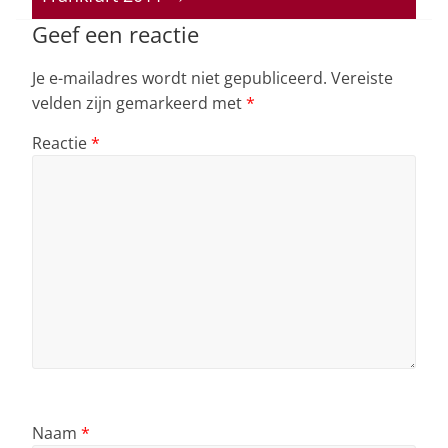
p
o
n
s
p
o
Geef een reactie
k
Je e-mailadres wordt niet gepubliceerd.
Vereiste
velden zijn gemarkeerd met
*
Reactie
*
Naam
*