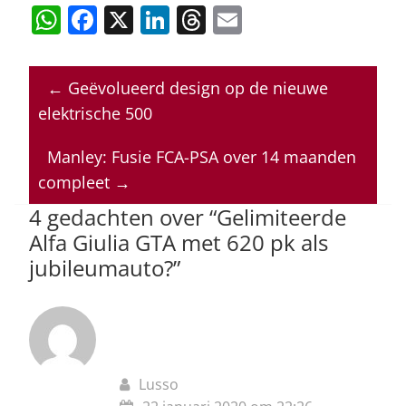
W
F
X
Li
T
E
h
a
n
h
m
at
c
k
re
ai
←
Geëvolueerd design op de nieuwe
s
e
e
a
l
elektrische 500
A
b
dI
d
p
o
n
s
Manley: Fusie FCA-PSA over 14 maanden
compleet
→
p
o
4 gedachten over “
Gelimiteerde
k
Alfa Giulia GTA met 620 pk als
jubileumauto?
”
Lusso