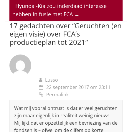
p
o
n
s
Hyundai-Kia zou inderdaad interesse
hebben in fusie met FCA
→
p
o
17 gedachten over “
Geruchten (en
k
eigen visie) over FCA’s
productieplan tot 2021
”
Lusso
22 september 2017 om 23:11
Permalink
Wat mij vooral ontrust is dat er veel geruchten
zijn maar eigenlijk in realiteit weinig nieuws.
Mij lijkt dat er opzettelijk een bevriezing van de
fondsen is – ofwel om de cijfers op korte