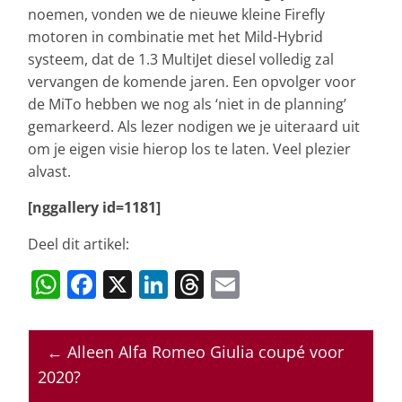
noemen, vonden we de nieuwe kleine Firefly
motoren in combinatie met het Mild-Hybrid
systeem, dat de 1.3 MultiJet diesel volledig zal
vervangen de komende jaren. Een opvolger voor
de MiTo hebben we nog als ‘niet in de planning’
gemarkeerd. Als lezer nodigen we je uiteraard uit
om je eigen visie hierop los te laten. Veel plezier
alvast.
[nggallery id=1181]
Deel dit artikel:
W
F
X
Li
T
E
h
a
n
h
m
at
c
k
re
ai
←
Alleen Alfa Romeo Giulia coupé voor
s
e
e
a
l
2020?
A
b
dI
d