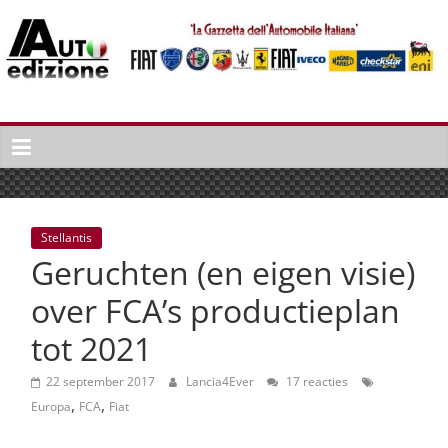
Spring
naar
inhoud
Auto
Edizione
La
Gazetta
dell'Automobile
Stellantis
Italiana
Geruchten (en eigen visie)
|
Italiaans
over FCA’s productieplan
autonieuws
tot 2021
&
lifestyle
22 september 2017
Lancia4Ever
17 reacties
,
,
Europa
FCA
Fiat